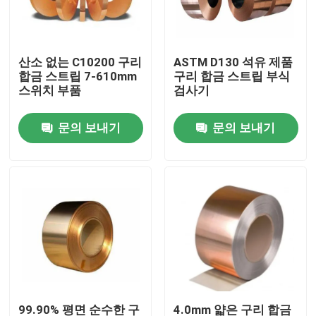
공장 투어
산소 없는 C10200 구리
ASTM D130 석유 제품
합금 스트립 7-610mm
구리 합금 스트립 부식
품질 관리
스위치 부품
검사기
문의 보내기
문의 보내기
인용 을 요청 하십시오
스테인레스 스틸 금속 플레이트
스테인레스 강 튜브관
스테인리스강 코일
스테인레스 강 프로필
99.90% 평면 순수한 구
4.0mm 얇은 구리 합금