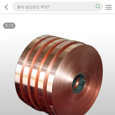
2
/
3