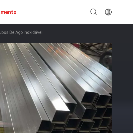
amento
bos De Aço Inoxidável