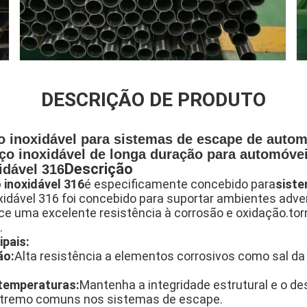
DESCRIÇÃO DE PRODUTO
o inoxidável para sistemas de escape de autom
ço inoxidável de longa duração para automóve
Descrição
idável 316
 inoxidável 316
é especificamente concebido para
siste
xidável 316 foi concebido para suportar ambientes adve
e uma excelente resistência à corrosão e oxidação.tor
.
ipais:
ão:
Alta resistência a elementos corrosivos como sal da
temperaturas:
Mantenha a integridade estrutural e o 
xtremo comuns nos sistemas de escape.