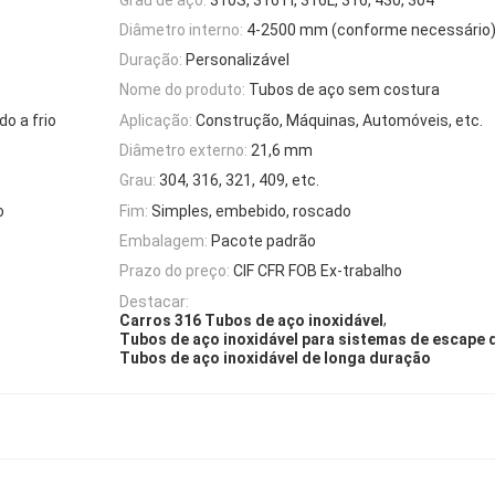
Diâmetro interno:
4-2500 mm (conforme necessário
Duração:
Personalizável
Nome do produto:
Tubos de aço sem costura
o a frio
Aplicação:
Construção, Máquinas, Automóveis, etc.
Diâmetro externo:
21,6 mm
Grau:
304, 316, 321, 409, etc.
o
Fim:
Simples, embebido, roscado
Embalagem:
Pacote padrão
Prazo do preço:
CIF CFR FOB Ex-trabalho
Destacar:
,
Carros 316 Tubos de aço inoxidável
Tubos de aço inoxidável para sistemas de escape
Tubos de aço inoxidável de longa duração