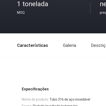
1 tonelada
ne
MOQ
pre
Características
Galeria
Descriç
Especificações
Nome do produto:
Tubo 316 de aço inoxidável
Forma:
Rodada/quadrada/retangular