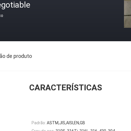
gotiable
ço
ão de produto
CARACTERÍSTICAS
Padrão:
ASTM,JIS,AISI,EN,GB
Grau de aço:
310S, 316Ti, 316L, 316, 430, 304