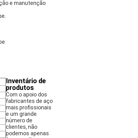
uição e manutenção
pe.
pe
Inventário de
produtos
Com o apoio dos
fabricantes de aço
mais profissionais
e um grande
número de
clientes, não
podemos apenas