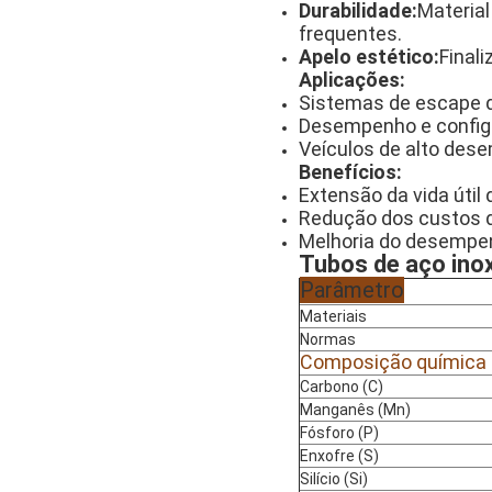
Durabilidade:
Materia
frequentes.
Apelo estético:
Final
Aplicações:
Sistemas de escape 
Desempenho e config
Veículos de alto des
Benefícios:
Extensão da vida útil
Redução dos custos
Melhoria do desempen
Tubos de aço inox
Parâmetro
Materiais
Normas
Composição química
Carbono (C)
Manganês (Mn)
Fósforo (P)
Enxofre (S)
Silício (Si)