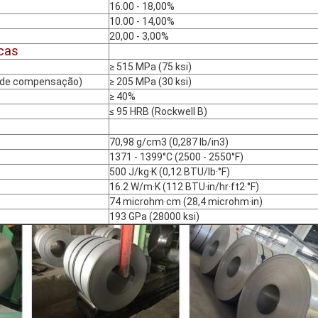
16.00 - 18,00%
10.00 - 14,00%
20,00 - 3,00%
cas
≥ 515 MPa (75 ksi)
% de compensação)
≥ 205 MPa (30 ksi)
≥ 40%
≤ 95 HRB (Rockwell B)
70,98 g/cm3 (0,287 lb/in3)
1371 - 1399°C (2500 - 2550°F)
500 J/kg·K (0,12 BTU/lb·°F)
16.2 W/m·K (112 BTU·in/hr·ft2·°F)
74 microhm·cm (28,4 microhm·in)
193 GPa (28000 ksi)