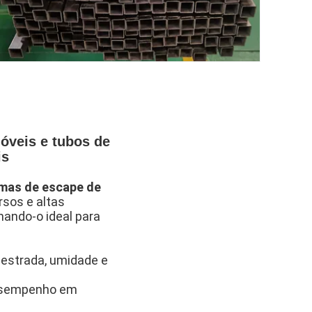
óveis e tubos de
is
mas de escape de
rsos e altas
nando-o ideal para
 estrada, umidade e
desempenho em