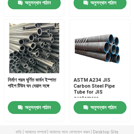
অনুসন্ধান পাঠান
অনুসন্ধান পাঠান
কারখানা ভ্রমণ
গুণমান নিয়ন্ত্রণ
উদ্ধৃতির জন্য আবেদন
স্টেইনলেস স্টীল মেটাল প্লেট
নির্মাণ গরম ঘূর্ণিত কার্বন ইস্পাত
ASTM A234 JIS
পাইপ টিউব ঘন দেয়াল সঙ্গে
Carbon Steel Pipe
Tube for JIS
স্টেইনলেস স্টীল টিউব পাইপ
customers
অনুসন্ধান পাঠান
অনুসন্ধান পাঠান
স্টেইনলেস স্টীল কুণ্ডলী
স্টেইনলেস স্টীল প্রোফাইল
বাড়ি
আমাদের সম্পর্কে
আমাদের সাথে যোগাযোগ করুন
Desktop Site