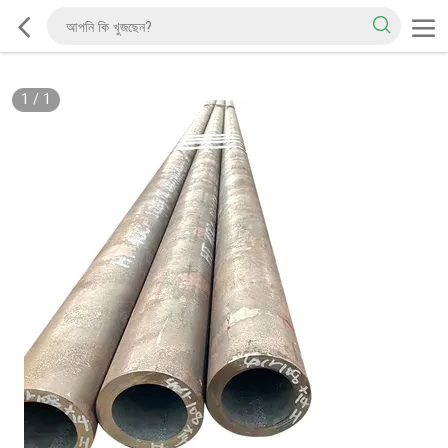
1
/
1