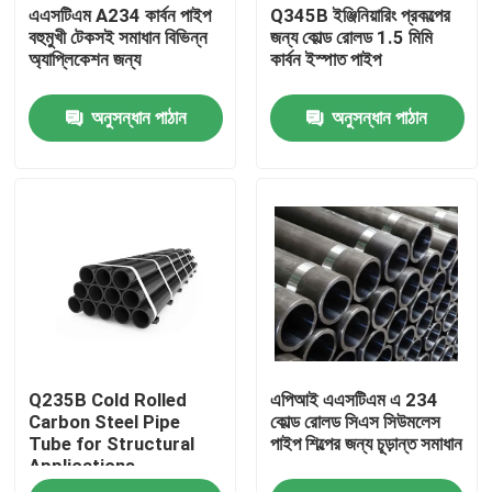
এএসটিএম A234 কার্বন পাইপ
Q345B ইঞ্জিনিয়ারিং প্রকল্পের
বহুমুখী টেকসই সমাধান বিভিন্ন
জন্য কোল্ড রোলড 1.5 মিমি
অ্যাপ্লিকেশন জন্য
কার্বন ইস্পাত পাইপ
অনুসন্ধান পাঠান
অনুসন্ধান পাঠান
বাড়ি
Q235B Cold Rolled
এপিআই এএসটিএম এ 234
পণ্য
Carbon Steel Pipe
কোল্ড রোলড সিএস সিউমলেস
Tube for Structural
পাইপ শিল্পের জন্য চূড়ান্ত সমাধান
Applications
আমাদের সম্পর্কে