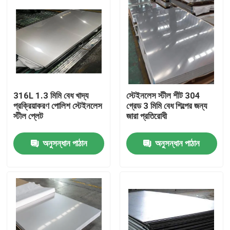
316L 1.3 মিমি বেধ খাদ্য
স্টেইনলেস স্টীল শীট 304
প্রক্রিয়াকরণ পোলিশ স্টেইনলেস
গ্রেড 3 মিমি বেধ শিল্পের জন্য
স্টীল প্লেট
জারা প্রতিরোধী
অনুসন্ধান পাঠান
অনুসন্ধান পাঠান
বাড়ি
পণ্য
আমাদের সম্পর্কে