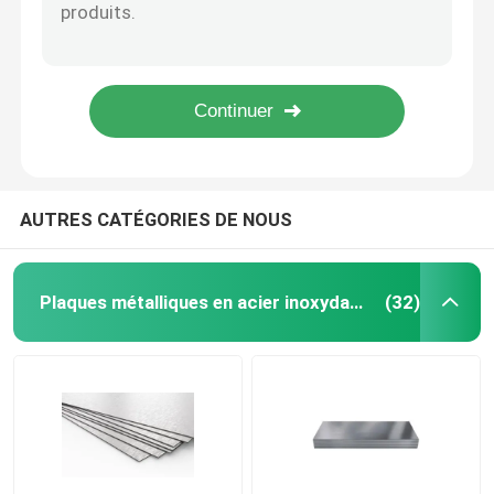
Plaque en acier au carbone à haute résistance galvanisée 1000 mm-12000 mm Longueur
Plaque d'acier au carbone galvanisée enduite en tôle laminée à chaud laminée à froid SS400 Q235 Q345R
Plat de feuille d'acier au carbone
A516 Gr70 Plaque d'acier au carbone doux ASTM S355 2 mm SA302 A572
A572 ASTM Grade 50 Plaque d'acier au carbone laminée à chaud 1 mm 3 mm 6 mm 10 mm 20 mm
Tube de tuyau d'acier au carbone
Milliseconde laminée à chaud Sheet de plat de feuille d'acier au carbone d'ASTM Q235B
Coils en acier au carbone
AUTRES CATÉGORIES DE NOUS
Plaque d'acier galvanisé
Plaques métalliques en acier inoxydable
(32)
en acier galvanisé
Tube en acier galvanisé
Feuille de plat de cuivre