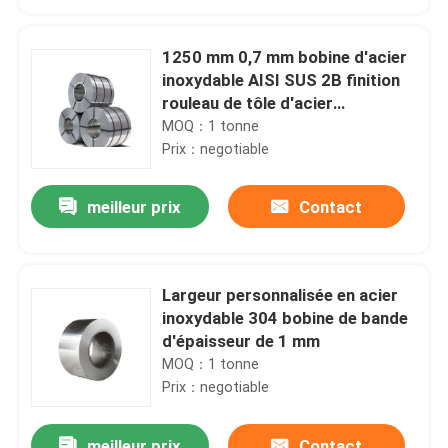
1250 mm 0,7 mm bobine d'acier
inoxydable AISI SUS 2B finition
rouleau de tôle d'acier
inoxydable
MOQ：1 tonne
Prix：negotiable
meilleur prix
Contact
Largeur personnalisée en acier
À la maison
inoxydable 304 bobine de bande
d'épaisseur de 1 mm
MOQ：1 tonne
Produits
Prix：negotiable
À propos de nous
meilleur prix
Contact