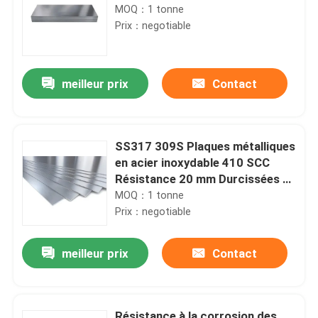
MOQ：1 tonne
Prix：negotiable
meilleur prix
Contact
SS317 309S Plaques métalliques
en acier inoxydable 410 SCC
Résistance 20 mm Durcissées et
trempées
MOQ：1 tonne
Prix：negotiable
meilleur prix
Contact
Résistance à la corrosion des