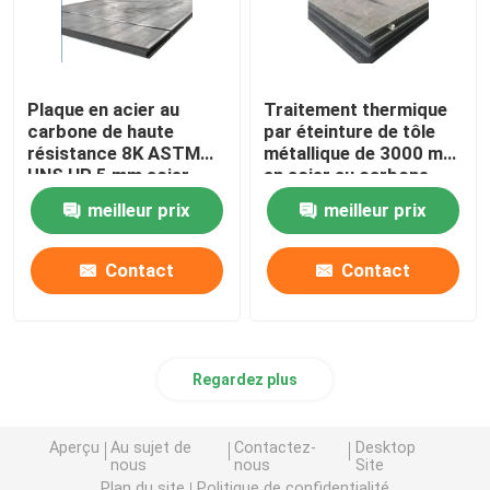
Plaque en acier au
Traitement thermique
carbone de haute
par éteinture de tôle
résistance 8K ASTM
métallique de 3000 mm
UNS HR 5 mm acier
en acier au carbone
doux
meilleur prix
meilleur prix
Contact
Contact
Regardez plus
Aperçu
Au sujet de
Contactez-
Desktop
nous
nous
Site
Plan du site
Politique de confidentialité