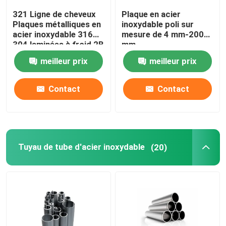
321 Ligne de cheveux
Plaque en acier
Tube de tuyau en cuivre
Plaques métalliques en
inoxydable poli sur
acier inoxydable 316
mesure de 4 mm-200
304 laminées à froid 2B
mm
Finition
bande en alliage de cuivre
meilleur prix
meilleur prix
Contact
Contact
Tuyau de tube d'acier inoxydable
(20)