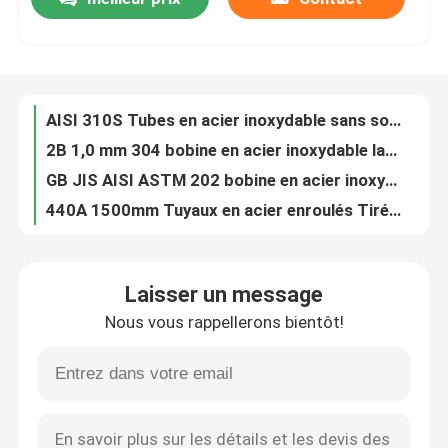
ASTM 304L 316L Tuyaux en acier inoxydable mat 150 mm résistant à la corrosion rond poli
Pipe en acier inoxydable ASTM A269 316L pliable, brillante et recuit à dimension flexible
Visite de l'usine
SUS 310S Tubes en acier inoxydable sans soudure à paroi mince pour usine de transformation
304H X6crNi18-10 1.4948 Tubes en acier inoxydable 304 sans soudure 25 mm
AISI 310S Tubes en acier inoxydable sans soudure
Contrôle de la qualité
2B 1,0 mm 304 bobine en acier inoxydable laminée à froid pour matériaux médicaux
GB JIS AISI ASTM 202 bobine en acier inoxydable 0,7 mm laminée à froid
Demandez un devis
440A 1500mm Tuyaux en acier enroulés Tirés à froid 40mm 0,3-120mm
201 SUS304H bobine en acier inoxydable en surface 2D laminée à chaud pour échangeur de chaleur
Plaques métalliques en acier inoxydable
2520 310S Coil de tôle en acier inoxydable en alliage double ASTM SA213 3/4 pouces BA 2B Surface
Laisser un message
Profil en acier inoxydable laminé à chaud Sections structurelles en acier inoxydable égales Angle inégale en acier inoxydable
Tuyau de tube d'acier inoxydable
Nous vous rappellerons bientôt!
ASTM 201 profil en acier inoxydable métal noir bande de bordure à angle inégale 15 mm 10 mm
Plaque en acier au carbone de haute résistance 8K ASTM UNS HR 5 mm acier doux
bobine d'acier inoxydable
Q215 tôle d'acier doux laminée à chaud à haute résistance laminée à froid
Traitement thermique par éteinture de tôle métallique de 3000 mm en acier au carbone
Profil d'acier inoxydable