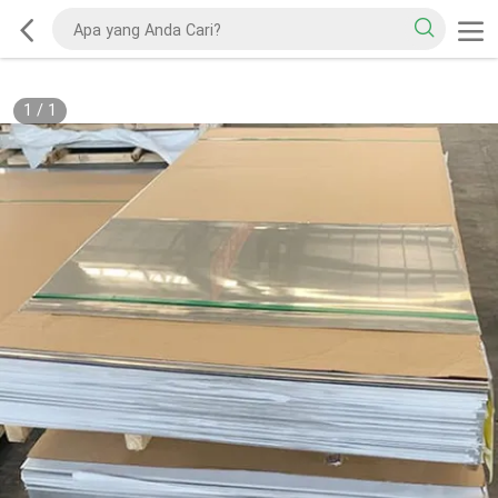
1
/
1