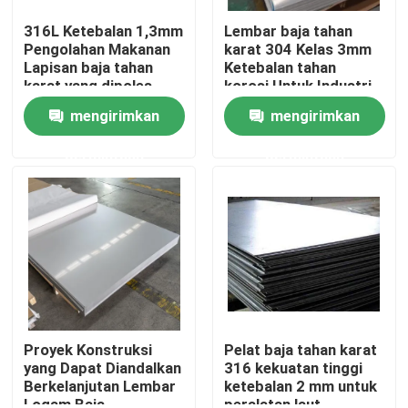
316L Ketebalan 1,3mm
Lembar baja tahan
Pengolahan Makanan
karat 304 Kelas 3mm
Lapisan baja tahan
Ketebalan tahan
karat yang dipoles
korosi Untuk Industri
mengirimkan
mengirimkan
permintaan
permintaan
Rumah
Produk
Proyek Konstruksi
Pelat baja tahan karat
yang Dapat Diandalkan
316 kekuatan tinggi
Berkelanjutan Lembar
ketebalan 2 mm untuk
Tentang kami
Logam Baja
peralatan laut