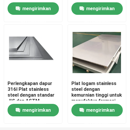
Berkualitas
mengirimkan
mengirimkan
Tur Pabrik
permintaan
permintaan
Kontrol Kualitas
Permintaan Penawaran
Pelat Logam Stainless Steel
Perlengkapan dapur
Plat logam stainless
316l Plat stainless
steel dengan
Pipa Tabung Stainless Steel
steel dengan standar
kemurnian tinggi untuk
JIS dan ASTM
manufaktur farmasi
Gulungan Baja Tahan Karat
mengirimkan
mengirimkan
permintaan
permintaan
Profil Baja Tahan Karat