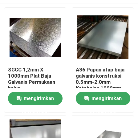
SGCC 1,2mm X
A36 Papan atap baja
1000mm Plat Baja
galvanis konstruksi
Galvanis Permukaan
0.5mm-2.0mm
halus
Ketebalan 1000mm-
1250mm Lebar
Rumah
mengirimkan
mengirimkan
permintaan
permintaan
Produk
Tentang kami