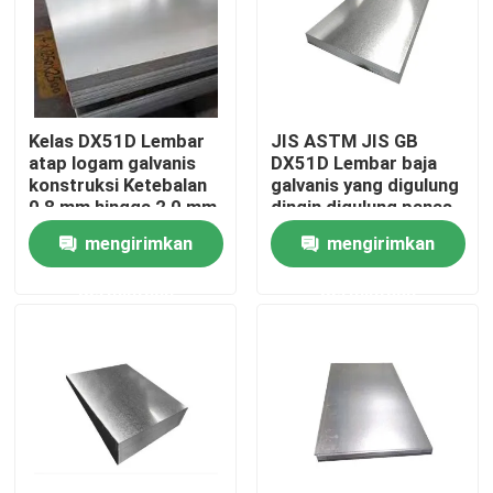
Tur Pabrik
Kontrol Kualitas
Kelas DX51D Lembar
JIS ASTM JIS GB
atap logam galvanis
DX51D Lembar baja
konstruksi Ketebalan
galvanis yang digulung
Permintaan Penawaran
0,8 mm hingga 2,0 mm
dingin digulung panas
Lebar 1000 mm hingga
mengirimkan
mengirimkan
1250 mm
Pelat Logam Stainless Steel
permintaan
permintaan
Pipa Tabung Stainless Steel
Gulungan Baja Tahan Karat
Profil Baja Tahan Karat