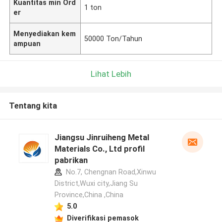
Kuantitas min Ord
1 ton
er
Menyediakan kem
50000 Ton/Tahun
ampuan
Lihat Lebih
Tentang kita
Jiangsu Jinruiheng Metal
Materials Co., Ltd profil
pabrikan
No.7, Chengnan Road,Xinwu
District,Wuxi city,Jiang Su
Province,China ,China
5.0
Diverifikasi pemasok