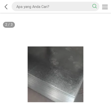
2
/
3