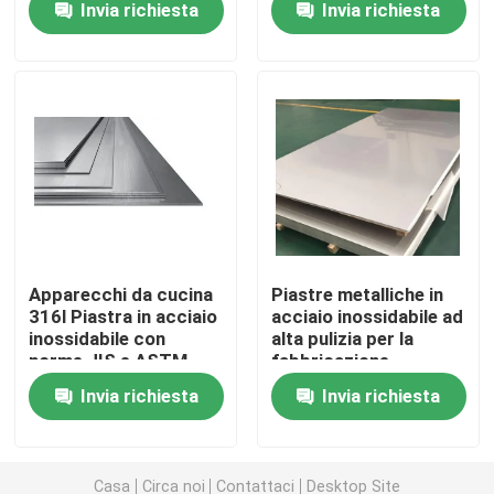
Invia richiesta
Invia richiesta
Visita alla fabbrica
Controllo della qualità
Chiedi un preventivo
Piastre metalliche in acciaio inossidabile
Apparecchi da cucina
Piastre metalliche in
316l Piastra in acciaio
acciaio inossidabile ad
inossidabile con
alta pulizia per la
Tubo della metropolitana di acciaio inossidabile
norme JIS e ASTM
fabbricazione
farmaceutica
Invia richiesta
Invia richiesta
bobina di acciaio inossidabile
Profilo di acciaio inossidabile
Casa
Circa noi
Contattaci
Desktop Site