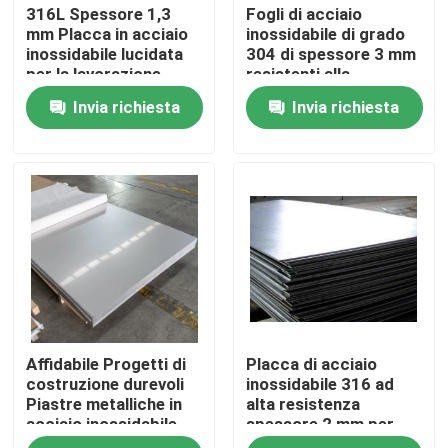
316L Spessore 1,3
Fogli di acciaio
mm Placca in acciaio
inossidabile di grado
inossidabile lucidata
304 di spessore 3 mm
per la lavorazione
resistenti alla
alimentare
corrosione per uso
Invia richiesta
Invia richiesta
industriale
Casa.
Affidabile Progetti di
Placca di acciaio
Prodotti
costruzione durevoli
inossidabile 316 ad
Piastre metalliche in
alta resistenza
acciaio inossidabile
spessore 2 mm per
Su di noi
Longevità Affidabilità
attrezzature marine