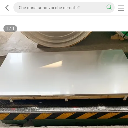
1
/
1