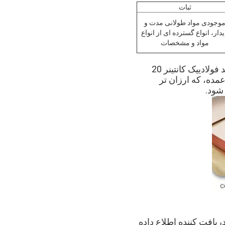
ثبات
وجودی مواد طولانی مدت و
یدار، انواع گسترده ای از انواع
مواد و مشخصات
جيانگسو جينرويهنگ از بسته بندي استاندارد صادرات استفاده ميکنه بر اساس سايز کمربند فولاديیک کانتینر 20
قل عمده، که ارزان تر
شود.
پس از برداشتن کالا به دریافت کننده اطلاع داده