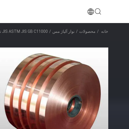
خانه
/
محصولات
/
نوار آلیاژ مس
/
JIS ASTM JIS GB C11000 تراش مس صاف مس C12000