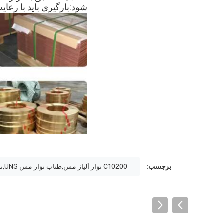
شود:بارگیری باید با رعا
برچسب:
C10200 نوار آلیاژ مس,طناب نوار مس UNS,نوار مس صاف GB