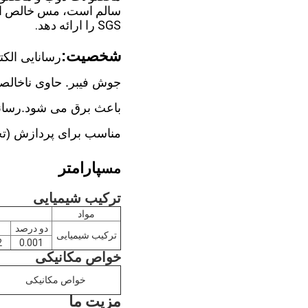
سالم است، مس خالص اس
SGS را ارائه دهد.
شخصیت:
رسانایی الک
جوش فیبر. حاوی ناخالص
باعث برق می شود.رسانای
مناسب برای پردازش (تخمیر) در یک جو
پارامتر
مس
ترکیب شیمیایی
مواد
دو درصد
ترکیب شیمیایی
2
0.001
خواص مکانیکی
خواص مکانیکی
مزیت ما