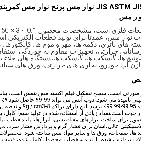
س برنج نوار مس کمربند مس محصول
نوار مس، عمدتا برای تولید قطعات الکتریکی اس
ه های باتری، دکمه ها، مهر و موم ها، کانکتورها، ع
رسانایی حرارتی، تجهیزات مقاوم به خوردگی استفاد
ئیچ ها، گاسکت ها، گاسکت ها،دستگاه های خلاء برق
مخازن آب خودرو، بخاری های حرارتی، ورق های سیلن
لص
صورتی است، سطح تشکیل فیلم اکسید مس بنفش است، بناب
اغلب مس 
خوب است.تعداد زیادی از استفاده شده در تولید سیم، کابل، ب
ول برای ساخت ابزارهای مغناطیسی، ابزارها، مانند قطب نماها
استیکیتی عالی،آسان برای فشار گرم و پردازش فشار سرد، می تو
ربند ها، صفحات، ورق ها و سایر مواد مس ساخته شود. محصولا
ت پردازش شده دارند.مشخصات محصول کامل شده، قیمت م