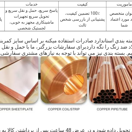
ماموریت
کیفیت
خدمات
پاسخ سریع، حمل و نقل سریع و
نوان متخصص
100٪ تضمین کیفیت،
م
تحویل سریع تجهیزات
د مورد اعتماد
پشتیبانی از بازرسی شخص
پا
ماشینکاری مجهز به خوبی،
شما
ثالث
لجستیک شخصی
واند 22 تن فولاد ضد زنگ را نگه داردبرای سفارشات بزرگتر، ما با حمل و ن
 بسته بندی نیز می تواند با توجه به نیازهای مشتری سفارشی 
کالا باید مطابق با قرارداد تحویل داده شود و در عرض 48 ساعت 