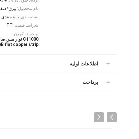
نام محصول:
ورق/صفحه مس 
بسته بندی:
بسته بندی 
شرایط قیمت:
TT
برجسته کردن:
C11000 نوار مس صاف,نوار مس صاف GB,C12000 رول نوار مس
B flat copper strip
اطلاعات اولیه
پرداخت