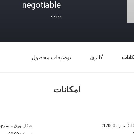
negotiable
قیمت
کانات
گالری
توضیحات محصول
امکانات
شکل:
ورق مسطح، و
زیره):
99.90٪