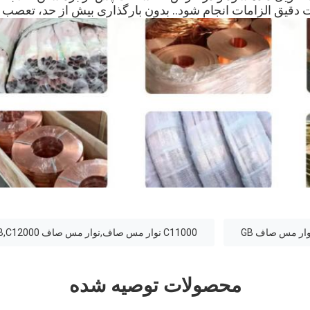
یت دقیق الزامات انجام شود.. بدون بارگذاری بیش از حد، تعصب
C11000 نوار مس صاف,نوار مس صاف GB,C12000 رول نوار مس
محصولات توصیه شده