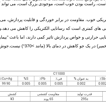
ت، راست بودن خوب است، موجودی بزرگ است، می تواند گوا
تریکی خوب. مقاومت در برابر خوردگی و قابلیت پردازش، می 
ی های کمتری است که رسانایی الکتریکی را کاهش می دهد،و
ی حرارتی و خواص پردازش تاثیر کمی دارند، اما باعث "بیم
 کاهش در دمای بالا (مانند >370°) نیست.جوش و غیره) و استفاده
C11000
Sb٪
به عنوان %
فی٪
Pb٪
S%
Cu+Ag٪
99.90
0.005
0.005
0.005
0.002
0.00
قدرت تولید
مقاومت کششی
کشش
≥295
65 پوند
¥3