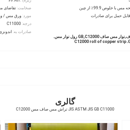
با خلوص 99.9٪ از چین
ضخامت:
تقاضای م
قابل حمل برای صادرات
مورد:
ورق مس / ورق 
درجه:
C11000
صادرات به:
اندونزی،
,
,
C12000 roll of copper strip
G
گالری
JIS ASTM JIS GB C11000 تراش مس صاف مس C12000