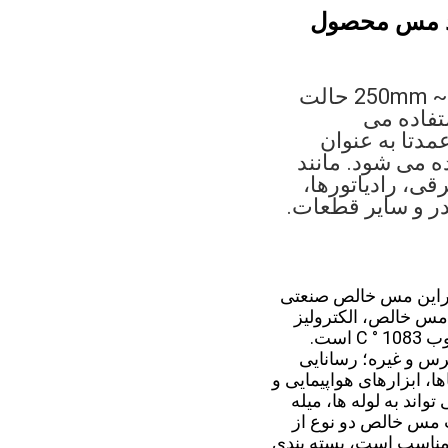
نوار مس یک نوع قطعات فلزی است، مشخصات محصول 0.1 ~ 3 × 50 ~ 250mm حالت
تفاده می
مدتا به عنوان
ه می شود. مانند
ی، رادیاتورها،
در و سایر قطعات.
راین مس خالص صنعتی
یا مس الکترولیتی نامیده می شود. ذوب آتش می تواند 99-99 حاصل شود.۹٪ مس خالص، الکترولیز
می تواند خلوص مس را به 99.95-99.99٪ برسد. این دارای تراکم 8-9g / cm3 و نقطه ذوب 1083 ° C است.
رس و غیره؛ رسانایی
، ابزارهای هواپیمایی و
اند به لوله ها، میله
ت مس خالص دو نوع از
ناسب است، بسته بندی