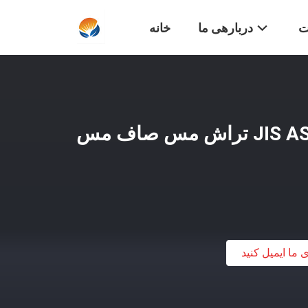
ت
دربارهی ما
خانه
JIS ASTM JIS GB C11000 تراش مس صاف مس
ی ما ایمیل کنید