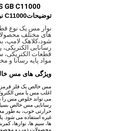
JIS ASTM JIS GB C11000 نوار م
توضیحات
C11000 نوار مس
های مختلف محصولات 
شود،کلاهک لامپ، بست
رسانایی الکتریکی، 
قطعات الکتریکی، سو
مواد پایه رسانا و 
ویژگی های مس خا
مس خالص یک فلز قرمز 
رسانایی مس خالص بسیار 
حرارتی خوب، به طور معم
غیره استفاده می شود. پل
ها، سیم ها، نوارها، کم
محصولات ذوب و محصولا