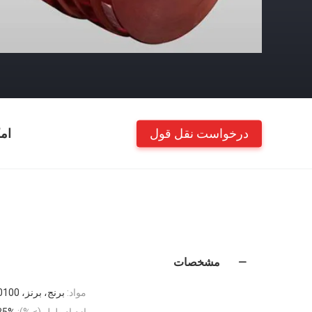
درخواست نقل قول
ام
مشخصات
مواد:
برنج، برنز، C10100، مس، C12000
ازدیاد طول (≥ %):
35%