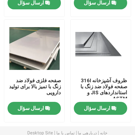
ارسال سؤال
ارسال سؤال
تور کارخانه
کنترل کیفیت
درخواست نقل قول
صفحات فلزی استیل ضد زنگ
ظروف آشپزخانه 316l
صفحه فلزی فولاد ضد
صفحه فولاد ضد زنگ با
زنگ با تمیز بالا برای تولید
استانداردهای JIS و
دارویی
لوله لوله فولادی ضد زنگ
ASTM
ارسال سؤال
ارسال سؤال
کویل فولادی ضد زنگ
پروفیل استیل ضد زنگ
خانه
دربارهی ما
تماس با ما
Desktop Site