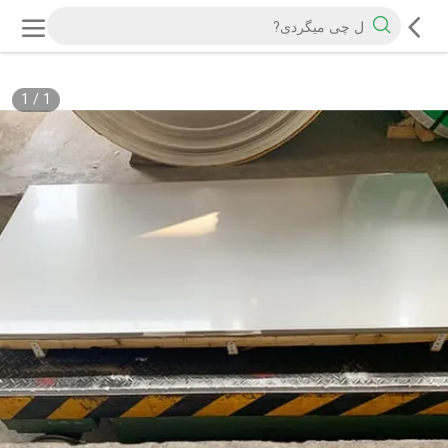
1
/
1