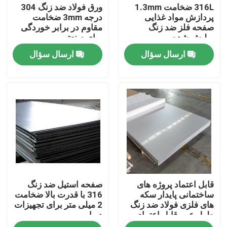
316L ضخامت 1.3mm
ورق فولاد ضد زنگ 304
پردازش مواد غذایی
درجه 3mm ضخامت
صفحه فلز ضد زنگ
مقاوم در برابر خوردگی
پولیش شده
برای صنعتی
ارسال سؤال
ارسال سؤال
خونه
قابل اعتماد پروژه های
صفحه استیل ضد زنگ
محصولات
ساختمانی پایدار سکه
316 با قدرت بالا ضخامت
های فلزی فولاد ضد زنگ
2 میلی متر برای تجهیزات
طول عمر قابل اعتماد
دریایی
درباره ما