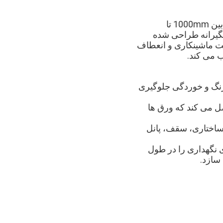
ورق های فولادی گالوانیزه A36 ما در ضخامت های مختلف از 0.5mm تا 2.0mm و پهنای بین 1000mm تا
تگیرانه طراحی شده
جوش پذیری خوب، قابلیت ماشینکاری و انعطاف
 می کند.
 زنگ و خوردگی جلوگیری
 حاصل می کند که ورق ها
 ساختاری، سقف، پانل
ی نگهداری را در طول
سازد.