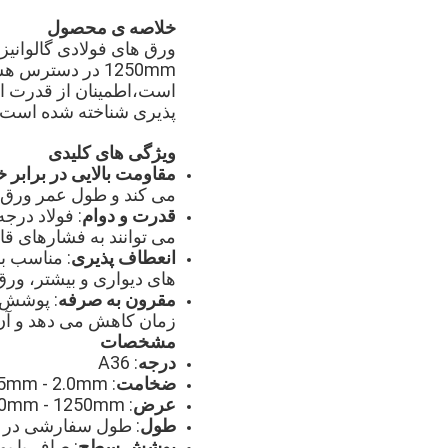
خلاصه ی محصول
1250mm در دستر
پذیری شناخته شده است، 
ویژگی های کلیدی
مقاومت بالایی در برابر 
می کند و طول عمر ورق 
قدرت و دوام
می توانند به فشارهای قا
انعطاف پذیری
: مناسب ب
های دیواری و بیشتر، ورق 
مقرون به صرفه
: پوشش ر
زمان کاهش می دهد و آن 
مشخصات
درجه
: A36
ضخامت
: 0.5mm - 2.0mm
عرض
: 1000mm - 1250mm
طول
: طول سفارشی در
پوشش سطح
: صاف با پو