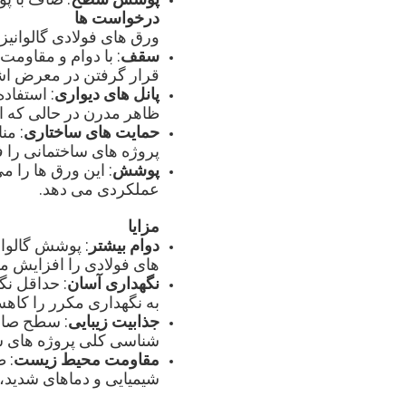
درخواست ها
ورق های فولادی گالوانیزه A36 ما برای کاربردهای مختلف ساختمانی ایده آل هستند، از 
سقف
: با دوام و مقاومت
قرار گرفتن در معرض اشعه UV محافظت می
پانل های دیواری
: استفاد
ظاهر مدرن در حالی که ا
حمایت های ساختاری
: من
پروژه های ساختمانی را ف
پوشش
: این ورق ها را 
عملکردی می دهد.
مزایا
دوام بیشتر
: پوشش گالوا
های فولادی را افزایش م
نگهداری آسان
: حداقل نگ
به نگهداری مکرر را کاه
جذابیت زیبایی
: سطح صاف
شناسی کلی پروژه های س
مقاومت محیط زیست
: 
شیمیایی و دماهای شدید، 