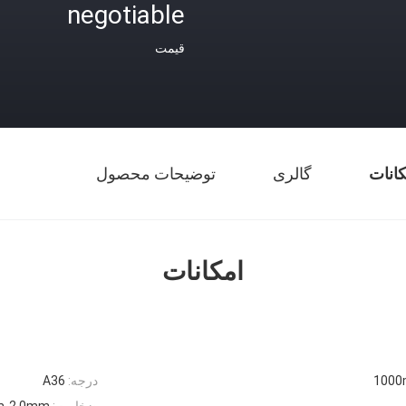
negotiable
قیمت
کانات
گالری
توضیحات محصول
امکانات
100
درجه:
A36
ضخامت:
m-2.0mm