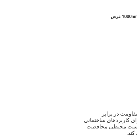
قاومت در برابر
ند.ورق های فولادی گالوانیزه A36 ما به دقت برای کاربردهای ساختمانی
 زیست محیطی محافظت
ند..