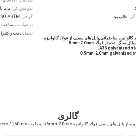
تمومش کن:
مات یا 
گی:
عالی بود
گواهی:
ISO, ASTM
درخواست:
ساخت و
تحمل:
دقت و کنترل
 گالوانیزه ساختمانی,پانل های سقف از فولاد گالوانیزه
,
A36 galvanized st
0.5mm-2.0mm galvanized st
گالری