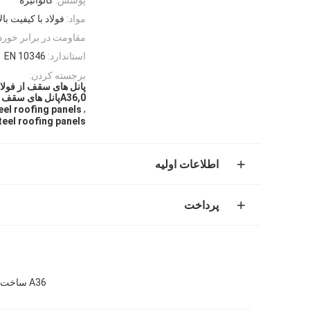
مواد:
فولاد با کیفیت بالا
مقاومت در برابر خورد
استاندارد:
EN 10346
برجسته کردن:
پانل های سقف از فولاد
A36,0پانل های سقف زغال سنگ شده از فولاد.5mm-2.0mm
,
eel roofing panels
eel roofing panels
اطلاعات اولیه
پرداخت
A36 ساخت و ساز پانل های سقف فولاد گالوانیزه 0.5mm-2.0mm ضخامت 1000mm-1250mm عرض