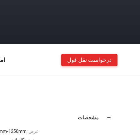
درخواست نقل قول
ام
مشخصات
عرض:
0mm-1250mm
پوشش:
گالوانیزه