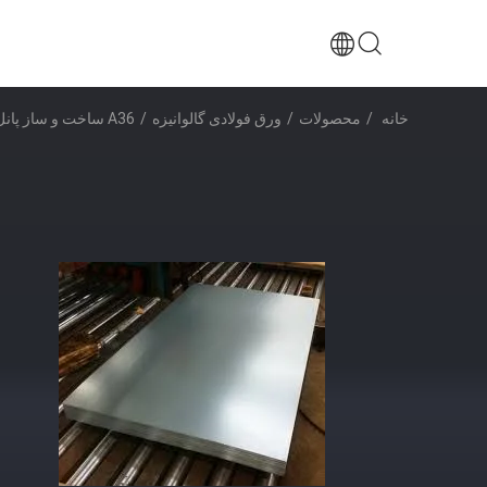
خانه
/
محصولات
/
ورق فولادی گالوانیزه
/
A36 ساخت و ساز پانل های سقف فولاد گالوانیزه 0.5mm-2.0mm ضخامت 1000mm-1250mm عرض