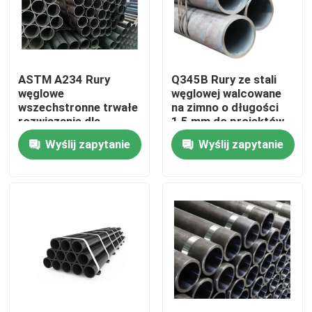
ASTM A234 Rury
Q345B Rury ze stali
węglowe
węglowej walcowane
wszechstronne trwałe
na zimno o długości
rozwiązanie dla
1,5 mm do projektów
różnych zastosowań
inżynierskich
Wyślij zapytanie
Wyślij zapytanie
Do domu
Produkty
O nas