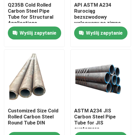
Q235B Cold Rolled
API ASTM A234
Carbon Steel Pipe
Rurociąg
Tube for Structural
bezszwodowy
Wycieczka po fabryce
Applications
walcowany na zimno
CS
Wyślij zapytanie
Wyślij zapytanie
Kontrola jakości
Poprosić o wycenę
Płyty metalowe ze stali nierdzewnej
Rura ze stali nierdzewnej
Customized Size Cold
ASTM A234 JIS
Cewka ze stali nierdzewnej
Rolled Carbon Steel
Carbon Steel Pipe
Round Tube DIN
Tube for JIS
customers
Profil ze stali nierdzewnej