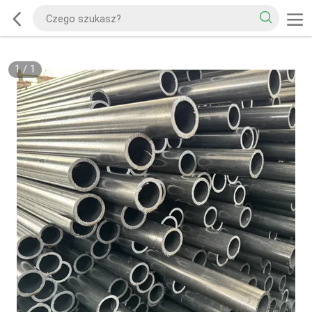
1
/
1