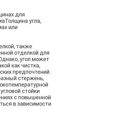
щинах для
маТолщина угла,
мах или
елкой, также
енной отделкой для
днако, угол может
кой как чистка,
ских предпочтений.
разный стержень,
сокотемпературной
угловой стойки
ениях с повышенной
аться в зависимости