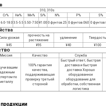
в
310, 310s
Cr%
Ни%
Мн%
Si%
N%
P%
S%
16.0-18.0
3.5-5.5
5.50-7.50
¥1.00
0 фунтов.25
0 фунтов.060
0 фунтов.
йства
прочность на
Сила урожая
удлинение
Твердост
растяжение
¥45
¥95
¥40
¥100
ство
Миссия
Качество
Служба
Быстрый ответ, быстрая
100% гарантия
доставка и быстрая
дучи вашим
качества,
доставка Хорошо
адежным
поддерживающая
оборудованное
спертом по
проверку третьей
оборудование для
металлу
стороной
обработки, собственная
логистика
 продукции