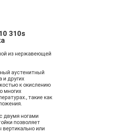
10 310s
ка
нной из нержавеющей
рный аустенитный
 и других
костью к окислению
о многих
ратурах., такие как
ложения.
с двумя ногами
тойки позволяет
 вертикально или