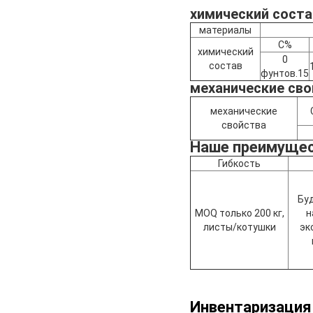
химический соста
материалы
C%
химический
0
состав
фунтов.15
механические сво
механические
свойства
Наше преимуще
Гибкость
Бу
MOQ только 200 кг,
н
листы/котушки
эк
Инвентаризация