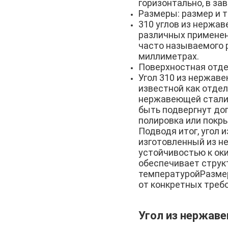
горизонтально, в за
Размеры: размер и 
310 углов из нержа
различных применен
часто называемого 
миллиметрах.
Поверхностная отде
Угол 310 из нержав
известной как отде
нержавеющей стали 
быть подвергнут доп
полировка или покр
Подводя итог, угол 
изготовленный из н
устойчивостью к ок
обеспечивает струк
температуройРазмер
от конкретных треб
Угол из нержав