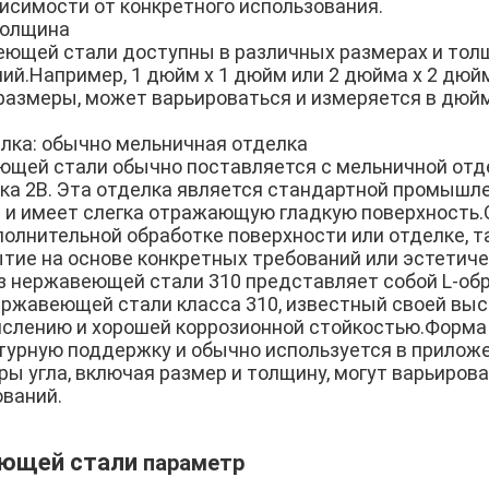
висимости от конкретного использования.
толщина
веющей стали доступны в различных размерах и тол
ий.Например, 1 дюйм х 1 дюйм или 2 дюйма х 2 дюй
размеры, может варьироваться и измеряется в дюй
лка: обычно мельничная отделка
еющей стали обычно поставляется с мельничной отд
лка 2B. Эта отделка является стандартной промышл
и имеет слегка отражающую гладкую поверхность.О
олнительной обработке поверхности или отделке, та
ытие на основе конкретных требований или эстетиче
из нержавеющей стали 310 представляет собой L-об
ержавеющей стали класса 310, известный своей вы
ислению и хорошей коррозионной стойкостью.Форма 
турную поддержку и обычно используется в прилож
ы угла, включая размер и толщину, могут варьиров
ований.
еющей стали
параметр