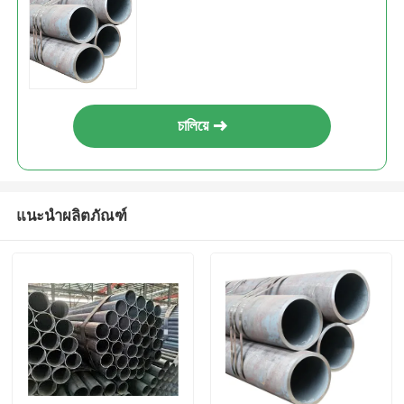
চালিয়ে
แนะนำผลิตภัณฑ์