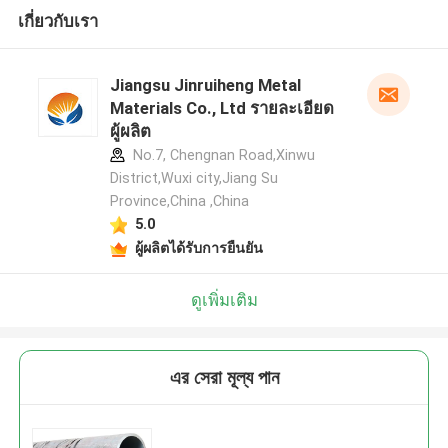
เกี่ยวกับเรา
Jiangsu Jinruiheng Metal
Materials Co., Ltd รายละเอียด
ผู้ผลิต
No.7, Chengnan Road,Xinwu
District,Wuxi city,Jiang Su
Province,China ,China
5.0
ผู้ผลิตได้รับการยืนยัน
ดูเพิ่มเติม
এর সেরা মূল্য পান