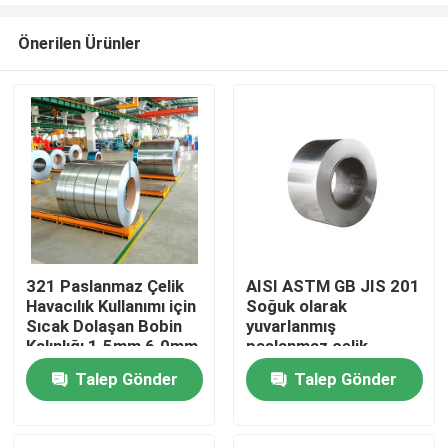
Önerilen Ürünler
321 Paslanmaz Çelik
AISI ASTM GB JIS 201
Havacılık Kullanımı için
Soğuk olarak
Evde
Sıcak Dolaşan Bobin
yuvarlanmış
Kalınlığı 1.5mm 6.0mm
paslanmaz çelik
sarmal
Talep Gönder
Talep Gönder
Ürün
Hakkımızda