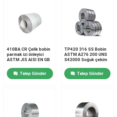
Fabrika turu
Kalite Kontrolü
Bir teklif isteği
410BA CR Çelik bobin
TP420 316 SS Bobin
parmak izi önleyici
ASTM A276 200 UNS
ASTM JIS AISI EN GB
S42000 Soğuk çekim
Paslanmaz Çelik Metal Plakalar
Talep Gönder
Talep Gönder
Paslanmaz Çelik Boru
Paslanmaz Çelik Rulo
Paslanmaz Çelik Profil