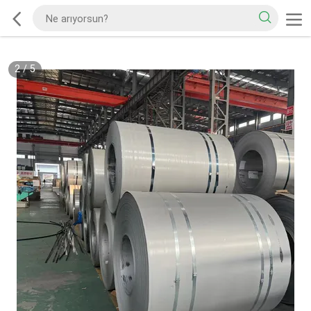
2
/
5