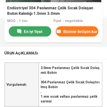
Endüstriyel 304 Paslanmaz Çelik Sıcak Dolaşan
Bobin Kalınlığı 1.0mm 3.0mm
MOQ：1 ton
Fiyat：negotiable
En iyi fiyat
Bizimle iletişim kur
ÜRüN AçıKLAMASı
3.0mm Paslanmaz Çelik Sıcak Dolaş
ımlı Bobin
,
304 Paslanmaz Çelik Sıcak Dolaştırı
Vurgulamak:
lmış Bobin
,
1 mm sıcak vallası paslanmaz çelik
sarmal