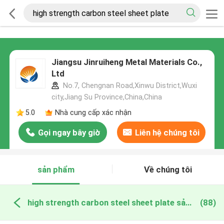
Jiangsu Jinruiheng Metal Materials Co.,
Ltd
No.7, Chengnan Road,Xinwu District,Wuxi
city,Jiang Su Province,China,China
5.0
Nhà cung cấp xác nhận
Gọi ngay bây giờ
Liên hệ chúng tôi
sản phẩm
Về chúng tôi
high strength carbon steel sheet plate sản xuất trực tuyến
(88)