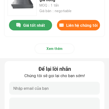
MOQ：1 tấn
Giá bán：negotiable
Bảng thép carbon
Giá tốt nhất
Liên hệ chúng tôi
ống thép carbon ống
cuộn thép carbon
Xem thêm
Tấm thép mạ kẽm
Để lại lời nhắn
thép cuộn mạ kẽm
Chúng tôi sẽ gọi lại cho bạn sớm!
ống thép mạ kẽm
tấm đồng