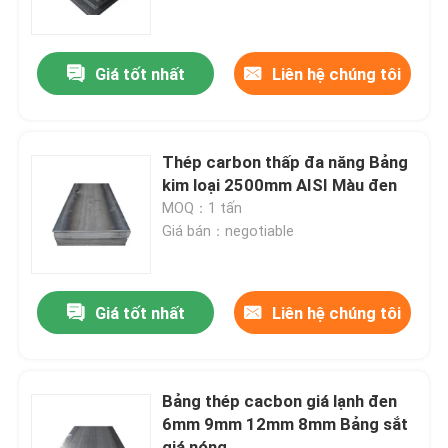
Tham quan nhà máy
Giá tốt nhất
Liên hệ chúng tôi
Kiểm soát chất lượng
Thép carbon thấp đa năng Bảng
Yêu cầu báo giá
kim loại 2500mm AISI Màu đen
MOQ：1 tấn
Giá bán：negotiable
Tấm kim loại thép không gỉ
Ống thép không gỉ
Giá tốt nhất
Liên hệ chúng tôi
cuộn dây thép không gỉ
Bảng thép cacbon giá lạnh đen
6mm 9mm 12mm 8mm Bảng sắt
Hồ sơ thép không gỉ
giá nóng