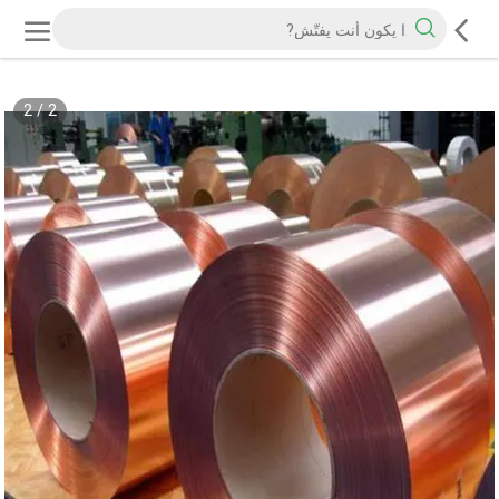
2
/
2