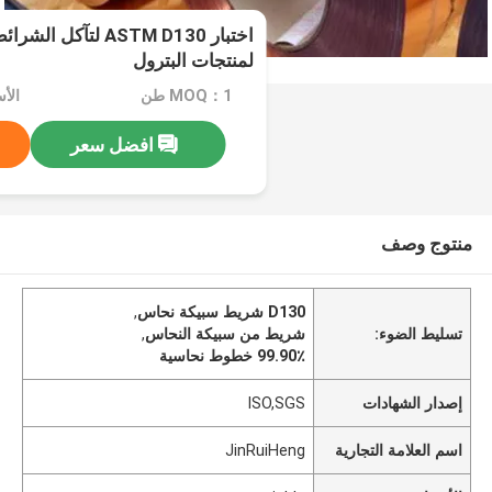
اختبار ASTM D130 لت
لمنتجات البترول
MOQ：1 طن
الأسعا
افضل سعر
منتوج وصف
D130 شريط سبيكة نحاس
,
تسليط الضوء:
شريط من سبيكة النحاس
,
99.90٪ خطوط نحاسية
إصدار الشهادات
ISO,SGS
اسم العلامة التجارية
JinRuiHeng