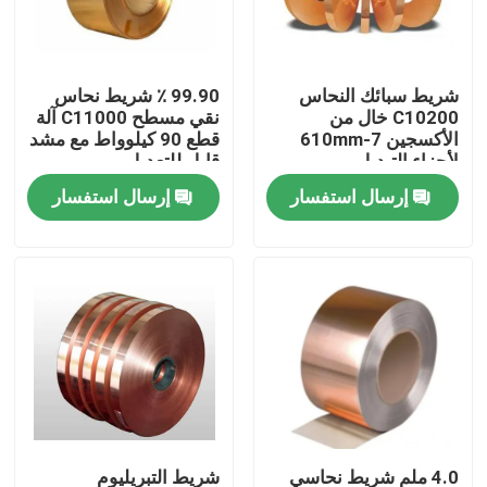
جولة في المعمل
شريط سبائك النحاس
99.90 ٪ شريط نحاس
C10200 خال من
نقي مسطح C11000 آلة
مراقبة الجودة
الأكسجين 7-610mm
قطع 90 كيلوواط مع مشد
لأجزاء التبديل
قابل للتعديل
إرسال استفسار
إرسال استفسار
اطلب اقتباس
لوحات معدنية من الفولاذ المقاوم للصدأ
أنبوب أنابيب الفولاذ المقاوم للصدأ
لفائف الفولاذ المقاوم للصدأ
الملف الشخصي الفولاذ المقاوم للصدأ
4.0 ملم شريط نحاسي
شريط التبريليوم