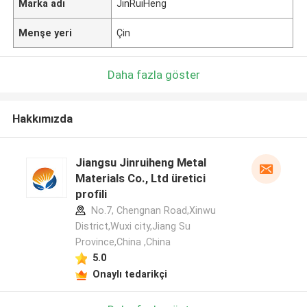
Marka adı
JinRuiHeng
Menşe yeri
Çin
Daha fazla göster
Hakkımızda
Jiangsu Jinruiheng Metal
Materials Co., Ltd üretici
profili
No.7, Chengnan Road,Xinwu
District,Wuxi city,Jiang Su
Province,China ,China
5.0
Onaylı tedarikçi