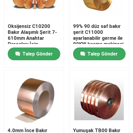
Fabrika turu
Oksijensiz C10200
99% 90 düz saf bakır
Bakır Alaşımlı Şerit 7-
şerit C11000
Kalite Kontrolü
610mm Anahtar
ayarlanabilir germe ile
Parçaları İçin
90KW kesme makinesi
Talep Gönder
Talep Gönder
Bir teklif isteği
Paslanmaz Çelik Metal Plakalar
Paslanmaz Çelik Boru
Paslanmaz Çelik Rulo
Paslanmaz Çelik Profil
4.0mm İnce Bakır
Yumuşak TB00 Bakır