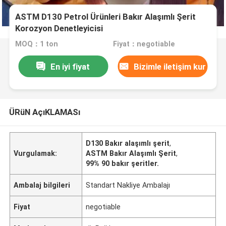
ASTM D130 Petrol Ürünleri Bakır Alaşımlı Şerit
Korozyon Denetleyicisi
MOQ：1 ton
Fiyat：negotiable
En iyi fiyat
Bizimle iletişim kur
ÜRüN AçıKLAMASı
D130 Bakır alaşımlı şerit
,
Vurgulamak:
ASTM Bakır Alaşımlı Şerit
,
99% 90 bakır şeritler.
Ambalaj bilgileri
Standart Nakliye Ambalajı
Fiyat
negotiable