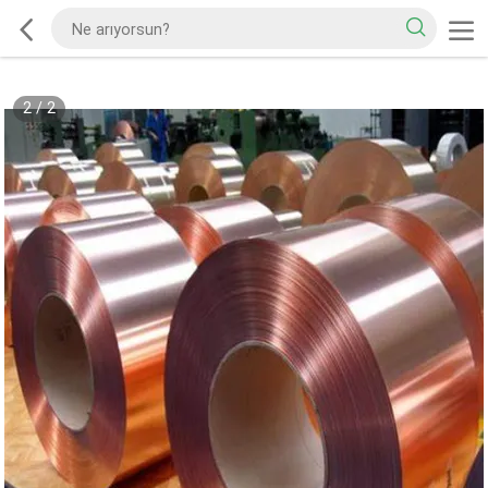
2
/
2