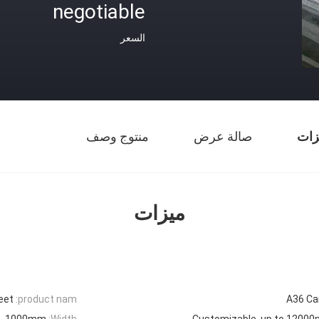
negotiable
السعر
زات
صالة عرض
منتوج وصف
ميزات
eet
product nam:
A36 Ca
1000mm
Width:
Customizable, up to 1200