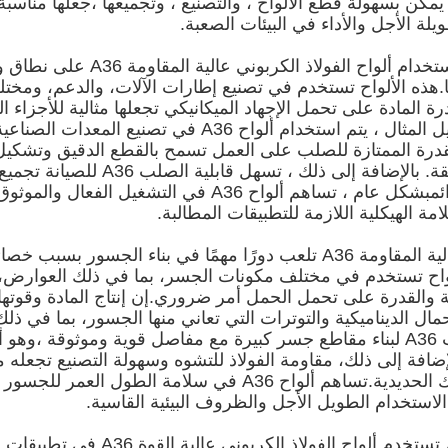
 يمكن بسهولة قطع الألواح ، والتصنيع ، وتجميعها ،جعلها مناسبة
لة الأجل والأداء في البيئات الصعبة.
في صناعة الآلات ، يتم استخدام ألواح 
ها.هذه الألواح تستخدم في تصنيع إطارات الآلات، والدعم، ومخت
ة المادة على تحمل الإجهاد الميكانيكي تجعلها مثالية للأجزاء ا
وتعمل باستمرارعلى سبيل المثال ، يتم استخدام ألواح A36 في تص
قدرة الممتازة للصلب على العمل تسمح بالقطع الدقيق وتشكيل،
مكونات مع تساهلات ضيقة. بالإضافة إلى ذل
،ضمان أداء موثوق به ودائمبشكل عام ، تساهم ألواح A36 في الت
امة الهيكلية اللازمة للتطبيقات المطالبة.
ألواح الفولاذ الكربوني عالية المقاومة A36 تلعب دورًا مهمًا في بناء الج
لألواح تستخدم في مختلف مكونات الجسر، بما في ذلك العوارض
ة والقدرة على تحمل الحمل أمر ضروري.إن إنتاج المادة وقو
مال الديناميكية والتوترات التي تعاني منها الجسور، بما في ذ
البيئية. يمكن لحام الصلب A36 لبناء مقاطع جسر كبيرة مع مفاصل قوية وموث
إضافة إلى ذلك، مقاومة الفولاذ للتشوه وسهولة التصنيع تجعل
السريعة والجسور السكك الحديدية.تساهم ألواح A36 في سلامة الط
 الاستخدام الطويل الأجل والظروف البيئية القاسية.
في صناعة النفط والغاز ، تستخدم ألواح الفول