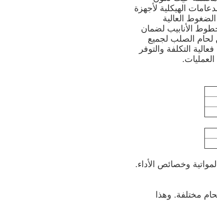
دعامات الهيكلية لأجهزة
الضغوط العالية
مليات النفط والغازيتم استخدام ألواح A36 في بناء خطوط الأنابيب لضمان
 لحام الصلب لجميع
الية التكلفة والتوفر
العمليات.
ئصها المواتية وخصائص الأداء.
 لحام مختلفة. وهذا