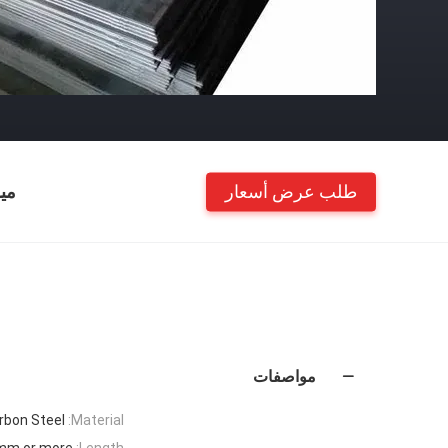
طلب عرض أسعار
مي
مواصفات
rbon Steel
Material:
0mm or more
Length: