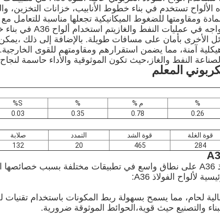
 الألواح تستخدم في بناء خطوط الأنابيب، خزانات التخزين، وال
لمادة ومقاومتها للضغوط الميكانيكية تجعلها مناسبة للتعامل مع 
والظروف الصعبة التي تواجه في ع
ئل الأخرى بأمان على مسافات طويلة. بالإضافة إلى ذلك ،يمكن
كلية آمنة، مما يضمن استقرارهم ومقاومتهم للقوى الخارجية. فع
صناعة النفط والغاز،حيث تكون الموثوقية والأداء حاسمة لنجاح 
كربوني
المعلم
%
م %
%
S%
0.03
0.35
0.78
0.26
قوة الغلة
قوة الشد
التمدد
صلابة
132
20
465
284
يتم استخدام ألواح الفولاذ A36 على نطاق واسع في تطبيقات مختلفة بسبب خصا
ة لألواح الفولاذ A36:
يه قابلية عالية لحام، مما يسمح بسهولة ربط المكونات باستخدام تقنيات
بناء والتصنيع حيث قوية،الحوائط الموثوقة ضرورية.