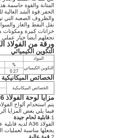
المتانة والقوة حاسمة.هذه
الحفر.قوة الشد العالية ل
نقل النفط والغاز والسوا
خزانات كبيرة ومكونات هي
تجعلهم أيضا خيار عملي ل
ورقة من الفولاذ ال
التكوين الكيميائي
المواد
%
التكوين الكيميائي
0.27
الخصائص الميكانيكية
الخصائص الميكانيكية
مزايا لوحة الفولاذ A36
فيما يلي بعض المزايا الرئيسي
1.
قابلية لحام جيدة
الفولاذ A36 لد
يجعلها مناسبة لعمليات ال
2.
قوة عالية