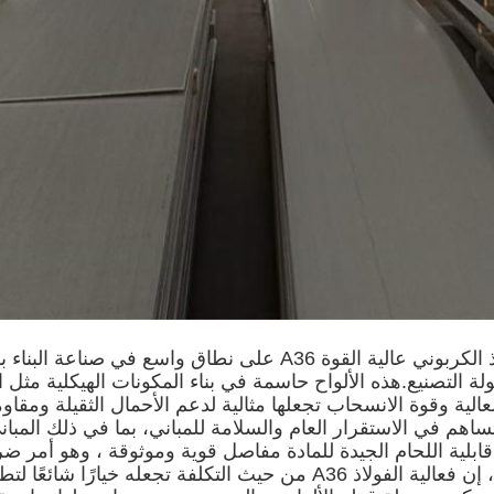
يتم استخدام ألواح الفولاذ الكربوني عالية القوة A36 على نطاق واسع ف
ولة التصنيع.هذه الألواح حاسمة في بناء المكونات الهيكلية مثل 
لية وقوة الانسحاب تجعلها مثالية لدعم الأحمال الثقيلة ومقاوم
كبيرة.أسطوانات A36 تساهم في الاستقرار العام والسلامة للمباني، بما في ذلك ا
 قابلية اللحام الجيدة للمادة مفاصل قوية وموثوقة ، وهو أمر ض
الكبيرة.بالإضافة إلى ذلك، إن فعالية الفولاذ A36 من حيث التكلفة تجعله 