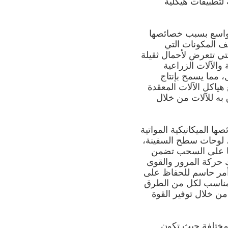
 لتطبيقات هيكلية
الفولاذ الكربوني عالية المقاومة A36 على نطاق واسع بسبب خصائصها
لف المكونات التي
لتي تتعرض لأحمال ثقيلة
نيع المعدات الصناعية والآلات الزراعية
 مما يسمح بإنتاج
ك ، تسهل قابلية الصلب A36 للصيانة تجميع هياكل الآلات المعقدة
شغيل الفعال والموثوق به للآلات من خلال
سور بسبب خصائصها الميكانيكية المواتية
، لوحات سطح السفينة،
تها على السحب تضمن
لك حركة المرور والقوى
وقة ،وهو أمر حاسم للحفاظ على
ه مناسب لكل من الطرق
ول العمر للجسور من خلال توفير القوة
اذ الكربوني عالية القوة A36 في تطبيقات مختلفة حيث تكون