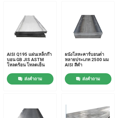
AISI Q195 แผ่นเหล็กก๊า
ผนังโลหะคาร์บอนต่ํา
บอน GB JIS ASTM
หลายประเภท 2500 มม
โหลดร้อน โหลดเย็น
AISI สีดํา
ส่งคำถาม
ส่งคำถาม
บ้าน
สินค้า
เกี่ยวกับเรา