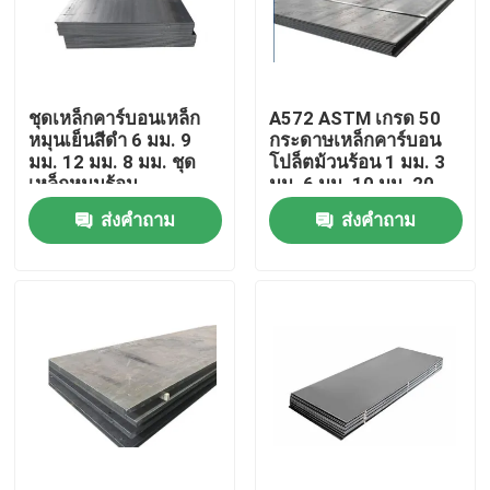
ทัวร์โรงงาน
ชุดเหล็กคาร์บอนเหล็ก
A572 ASTM เกรด 50
การควบคุมคุณภาพ
หมุนเย็นสีดํา 6 มม. 9
กระดาษเหล็กคาร์บอน
มม. 12 มม. 8 มม. ชุด
โปล็ตม้วนร้อน 1 มม. 3
เหล็กหมุนร้อน
มม. 6 มม. 10 มม. 20
ขอใบเสนอราคา
มม.
ส่งคำถาม
ส่งคำถาม
แผ่นโลหะสแตนเลส
ท่อสแตนเลสท่อ
ขดลวดสแตนเลส
โปรไฟล์สแตนเลส