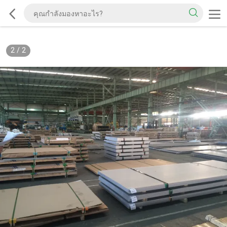
2
/
2