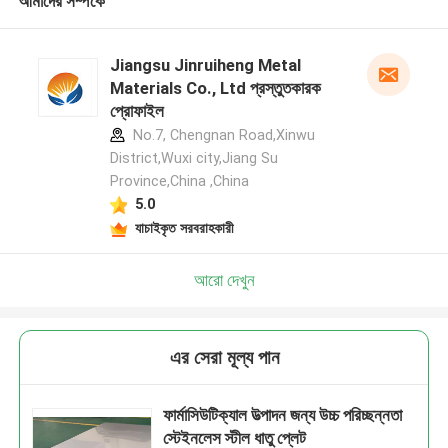
আমাদের সম্পর্কে
Jiangsu Jinruiheng Metal
Materials Co., Ltd প্রস্তুতকারক
প্রোফাইল
No.7, Chengnan Road,Xinwu
District,Wuxi city,Jiang Su
Province,China ,China
5.0
যাচাইকৃত সরবরাহকারী
আরো দেখুন
এর সেরা মূল্য পান
ফার্মাসিউটিক্যাল উত্পাদন জন্য উচ্চ পরিচ্ছন্নতা
স্টেইনলেস স্টীল ধাতু প্লেট