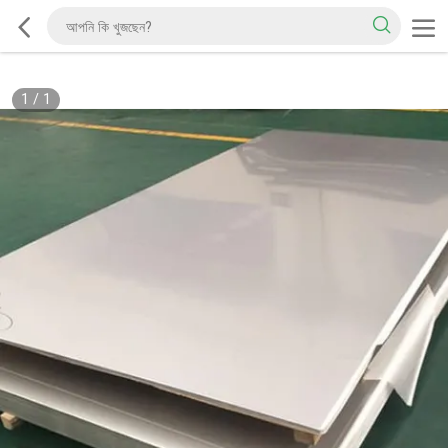
1
/
1