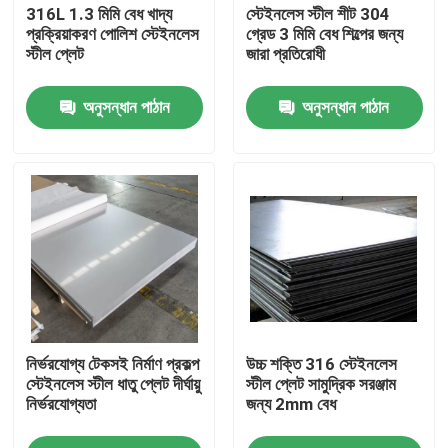
316L 1.3 মিমি বেধ খাদ্য
স্টেইনলেস স্টীল শীট 304
প্রক্রিয়াকরণ পোলিশ স্টেইনলেস
গ্রেড 3 মিমি বেধ শিল্পের জন্য
স্টীল প্লেট
জারা প্রতিরোধী
অনুসন্ধান পাঠান
অনুসন্ধান পাঠান
বাড়ি
নির্ভরযোগ্য টেকসই নির্মাণ প্রকল্প
উচ্চ শক্তি 316 স্টেইনলেস
পণ্য
স্টেইনলেস স্টীল ধাতু প্লেট দীর্ঘায়ু
স্টীল প্লেট সামুদ্রিক সরঞ্জাম
নির্ভরযোগ্যতা
জন্য 2mm বেধ
আমাদের সম্পর্কে