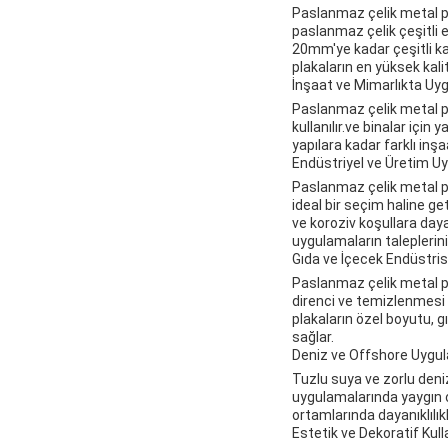
Paslanmaz çelik metal pl
paslanmaz çelik çeşitli 
20mm'ye kadar çeşitli kal
plakaların en yüksek kali
İnşaat ve Mimarlıkta U
Paslanmaz çelik metal pla
kullanılır.ve binalar için
yapılara kadar farklı inşa
Endüstriyel ve Üretim U
Paslanmaz çelik metal pl
ideal bir seçim haline get
ve koroziv koşullara day
uygulamaların taleplerini 
Gıda ve İçecek Endüstris
Paslanmaz çelik metal pl
direnci ve temizlenmesi 
plakaların özel boyutu, gı
sağlar.
Deniz ve Offshore Uygu
Tuzlu suya ve zorlu deni
uygulamalarında yaygın o
ortamlarında dayanıklılıkla
Estetik ve Dekoratif Kul