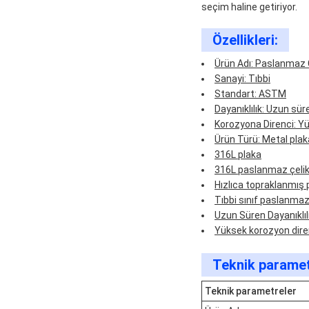
seçim haline getiriyor.
Özellikleri:
Ürün Adı: Paslanmaz Ç
Sanayi: Tıbbi
Standart: ASTM
Dayanıklılık: Uzun sür
Korozyona Direnci: Y
Ürün Türü: Metal plak
316L plaka
316L paslanmaz çelik
Hızlıca topraklanmış
Tıbbi sınıf paslanmaz
Uzun Süren Dayanıklıl
Yüksek korozyon dire
Teknik paramet
Teknik parametreler