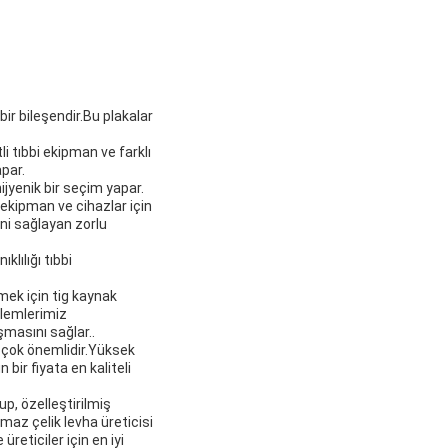
bir bileşendir.Bu plakalar
i tıbbi ekipman ve farklı
apar.
jyenik bir seçim yapar.
 ekipman ve cihazlar için
ini sağlayan zorlu
klılığı tıbbi
mek için tig kaynak
nlemlerimiz
şmasını sağlar..
i çok önemlidir.Yüksek
bir fiyata en kaliteli
up, özelleştirilmiş
nmaz çelik levha üreticisi
üreticiler için en iyi