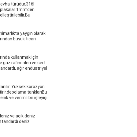
levha türüdür.316l
l plakalar 1mm'den
leştirilebilir.Bu
mimarlıkta yaygın olarak
arından büyük ticari
rında kullanmak için
e gaz rafinerileri ve sert
andardı, ağır endüstriyel
anılır. Yüksek korozyon
tirir.depolama tanklarıBu
nik ve verimli bir işleyişi
deniz ve açık deniz
 standardı deniz