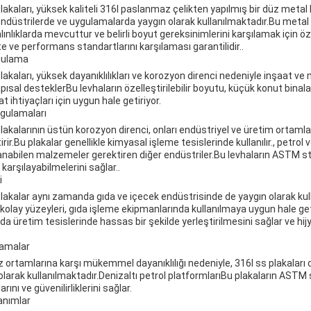
akaları, yüksek kaliteli 316l paslanmaz çelikten yapılmış bir düz metal 
endüstrilerde ve uygulamalarda yaygın olarak kullanılmaktadır.Bu meta
ınlıklarda mevcuttur ve belirli boyut gereksinimlerini karşılamak için özel
te ve performans standartlarını karşılaması garantilidir..
ygulama
kaları, yüksek dayanıklılıkları ve korozyon direnci nedeniyle inşaat ve 
 yapısal desteklerBu levhaların özelleştirilebilir boyutu, küçük konut binal
at ihtiyaçları için uygun hale getiriyor.
ygulamaları
akalarının üstün korozyon direnci, onları endüstriyel ve üretim ortamla
irir.Bu plakalar genellikle kimyasal işleme tesislerinde kullanılır., petrol v
anabilen malzemeler gerektiren diğer endüstriler.Bu levhaların ASTM st
karşılayabilmelerini sağlar..
i
akalar aynı zamanda gıda ve içecek endüstrisinde de yaygın olarak kull
kolay yüzeyleri, gıda işleme ekipmanlarında kullanılmaya uygun hale ge
da üretim tesislerinde hassas bir şekilde yerleştirilmesini sağlar ve hijye
lamalar
z ortamlarına karşı mükemmel dayanıklılığı nedeniyle, 316l ss plakaları 
larak kullanılmaktadır.Denizaltı petrol platformlarıBu plakaların ASTM
rını ve güvenilirliklerini sağlar.
lanımlar