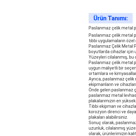
Ürün Tanımı:
Paslanmaz çelik metal p
Paslanmaz çelik metal pla
tıbbi uygulamaların özel 
Paslanmaz Çelik Metal Pla
boyutlarda cihazlar için 
Yüzeyleri cilalanmış, bu
Paslanmaz çelik metal pl
uygun maliyetli bir seçen
ortamlara ve kimyasalla
Ayrıca, paslanmaz çelik me
ekipmanların ve cihazların
Önde gelen paslanmaz çel
paslanmaz metal levhasın
plakalarımızın en yüksek
Tıbbi ekipman ve cihazla
korozyon direnci ve dayan
plakaları alabilirsiniz.
Sonuç olarak, paslanmaz ç
uzunluk, cilalanmış yüzey
olarak, ürünlerimizin kalit