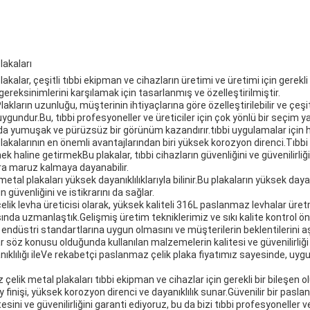
lakaları
kalar, çeşitli tıbbi ekipman ve cihazların üretimi ve üretimi için gerekli 
gereksinimlerini karşılamak için tasarlanmış ve özelleştirilmiştir.
kların uzunluğu, müşterinin ihtiyaçlarına göre özelleştirilebilir ve çeşitl
uygundur.Bu, tıbbi profesyoneller ve üreticiler için çok yönlü bir seçim y
 da yumuşak ve pürüzsüz bir görünüm kazandırır.tıbbi uygulamalar için hi
akalarının en önemli avantajlarından biri yüksek korozyon direnci.Tıbbi
ek haline getirmekBu plakalar, tıbbi cihazların güvenliğini ve güvenilirliğ
ra maruz kalmaya dayanabilir.
tal plakaları yüksek dayanıklılıklarıyla bilinir.Bu plakaların yüksek dayanı
 güvenliğini ve istikrarını da sağlar.
ik levha üreticisi olarak, yüksek kaliteli 316L paslanmaz levhalar üret
da uzmanlaştık.Gelişmiş üretim tekniklerimiz ve sıkı kalite kontrol ö
 endüstri standartlarına uygun olmasını ve müşterilerin beklentilerini a
r söz konusu olduğunda kullanılan malzemelerin kalitesi ve güvenilirliğ
ıklılığı ileVe rekabetçi paslanmaz çelik plaka fiyatımız sayesinde, uygun 
elik metal plakaları tıbbi ekipman ve cihazlar için gerekli bir bileşen ol
 finişi, yüksek korozyon direnci ve dayanıklılık sunar.Güvenilir bir pasla
esini ve güvenilirliğini garanti ediyoruz, bu da bizi tıbbi profesyoneller ve 