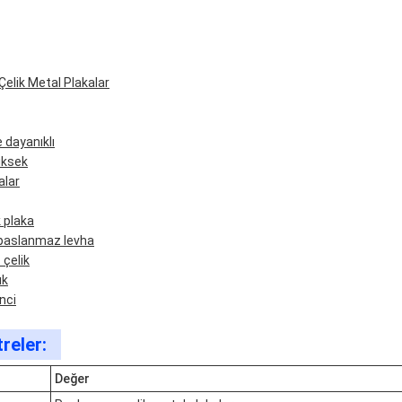
elik Metal Plakalar
e dayanıklı
üksek
alar
 plaka
 paslanmaz levha
 çelik
ık
nci
reler:
Değer