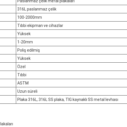
Paslanmaz çelik metal plakaları
316L paslanmaz çelik
100-2000mm
Tıbbi ekipman ve cihazlar
Yüksek
1-20mm
Poliş edilmiş
Yüksek
Özel
Tıbbi
ASTM
Uzun süreli
Plaka 316L, 316L SS plaka, TIG kaynaklı SS metal levhası
lakaları