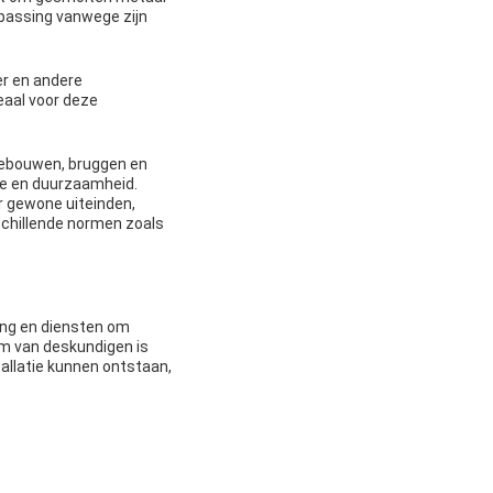
epassing vanwege zijn
er en andere
eaal voor deze
gebouwen, bruggen en
kte en duurzaamheid.
er gewone uiteinden,
schillende normen zoals
ing en diensten om
m van deskundigen is
allatie kunnen ontstaan,