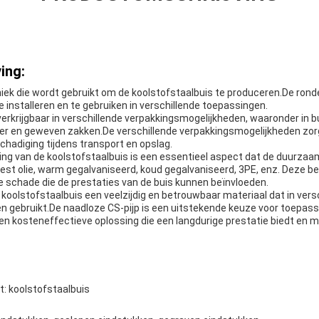
ing:
iek die wordt gebruikt om de koolstofstaalbuis te produceren.De rond
 installeren en te gebruiken in verschillende toepassingen.
verkrijgbaar in verschillende verpakkingsmogelijkheden, waaronder in bun
er en geweven zakken.De verschillende verpakkingsmogelijkheden zorg
hadiging tijdens transport en opslag.
ng van de koolstofstaalbuis is een essentieel aspect dat de duurzaa
roest olie, warm gegalvaniseerd, koud gegalvaniseerd, 3PE, enz. Deze
e schade die de prestaties van de buis kunnen beïnvloeden.
koolstofstaalbuis een veelzijdig en betrouwbaar materiaal dat in versc
 gebruikt.De naadloze CS-pijp is een uitstekende keuze voor toepass
een kosteneffectieve oplossing die een langdurige prestatie biedt en 
: koolstofstaalbuis