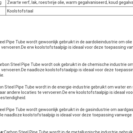
g
Zwarte verf, lak, roestvrije olie, warm gegalvaniseerd, koud gegalv
Koolstofstaal
el Pipe Tube wordt gewoonlijk gebruikt in de aardolieindustrie om olie
 vervoeren.De erw koolstofstaalpijp is ideaal voor deze toepassing va
rbon Steel Pipe Tube wordt ook gebruikt in de chemische industrie o
e vervoeren.De naadloze koolstofstaalpijp is ideaal voor deze toepass
ie.
n Steel Pipe Tube wordt in de energie-industrie gebruikt om water e
naar andere locaties te vervoeren.De erw koolstofstaalpijp is ideaal v
estendigheid.
eel Pipe Tube wordt gewoonlijk gebruikt in de gasindustrie om aardgas
De naadloze koolstofstaalpijp is ideaal voor deze toepassing vanwege
e:
Carbon Steel Pipe Tube wordt in de metallurgische industrie gebru