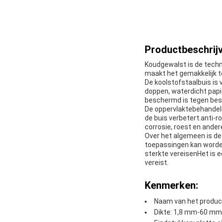
Productbeschrijv
Koudgewalst is de techn
maakt het gemakkelijk te
De koolstofstaalbuis is 
doppen, waterdicht papi
beschermd is tegen besc
De oppervlaktebehandeli
de buis verbetert.anti-
corrosie, roest en ander
Over het algemeen is de 
toepassingen kan worden
sterkte vereisenHet is 
vereist.
Kenmerken:
Naam van het product
Dikte: 1,8 mm-60 mm