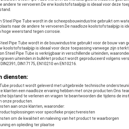
e andere te vervoeren.De erw koolstofstaalpijp is ideaal voor deze to
stand.
n Steel Pipe Tube wordt in de scheepsbouwindustrie gebruikt om wat
plaats naar de andere te vervoeren.De naadloze koolstofstaalpijp is id
n hoge weerstand tegen corrosie.
teel Pipe Tube wordt in de bouwindustrie gebruikt voor de bouw van 
w koolstofstaalpijp is ideaal voor deze toepassing vanwege zijn ster
n Steel Pipe Tube is verkrijgbaar in verschillende uiteinden, waarond
egraven uiteinden.in bulkHet product wordt geproduceerd volgens ver
 DIN2391, DIN17175, EN10210 en EN10216.
 diensten:
 Tube product wordt geleverd met uitgebreide technische ondersteun
ze klanten een naadloze ervaring hebben met onze producten.Ons tea
he bijstand te verlenen en vragen te beantwoorden die tijdens de inst
n onze producten.
ensten aan onze klanten, waaronder:
oductoplossingen voor specifieke projectvereisten
ensten om de kwaliteit en naleving van het product te waarborgen
ning en opleiding ter plaatse