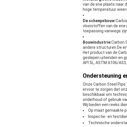
van de ene plaats naar d
hoge temperatuur weer
De scheepsbouw:
Carbo
vloeistoffen van de ene 
toepassing vanwege zij
Bouwindustrie:
Carbon S
andere structuren.De er
Het product van de Carbo
geslepen uiteinden en g
API 5L, ASTM A106/A53,
Ondersteuning en
Onze Carbon Steel Pipe
ervoor te zorgen dat on
beschikbaar om technisc
onderhoud of gebruik va
Wij bieden een reeks di
Op maat gemaakte pr
Inspectie- en testdi
Technische ondersteu