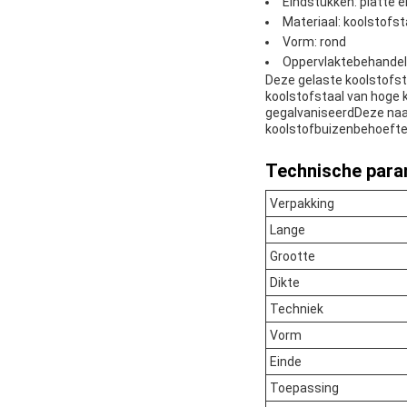
Eindstukken: platte 
Materiaal: koolstofst
Vorm: rond
Oppervlaktebehandelin
Deze gelaste koolstofsta
koolstofstaal van hoge k
gegalvaniseerdDeze naad
koolstofbuizenbehoefte
Technische para
Verpakking
Lange
Grootte
Dikte
Techniek
Vorm
Einde
Toepassing