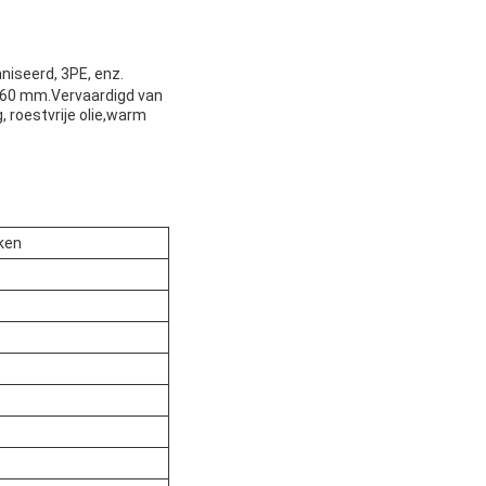
niseerd, 3PE, enz.
ot 60 mm.Vervaardigd van
 roestvrije olie,warm
kken