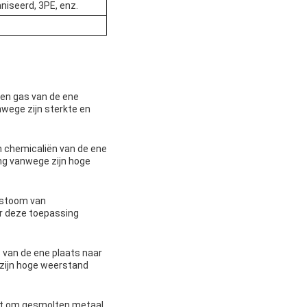
aniseerd, 3PE, enz.
 en gas van de ene
nwege zijn sterkte en
m chemicaliën van de ene
ing vanwege zijn hoge
n stoom van
oor deze toepassing
 van de ene plaats naar
 zijn hoge weerstand
ikt om gesmolten metaal