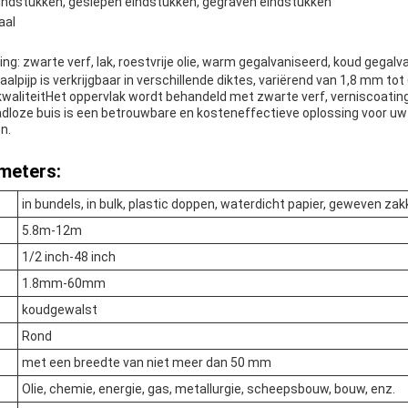
eindstukken, geslepen eindstukken, gegraven eindstukken
aal
g: zwarte verf, lak, roestvrije olie, warm gegalvaniseerd, koud gegalva
alpijp is verkrijgbaar in verschillende diktes, variërend van 1,8 mm t
waliteitHet oppervlak wordt behandeld met zwarte verf, verniscoating,
loze buis is een betrouwbare en kosteneffectieve oplossing voor uw
n.
meters:
in bundels, in bulk, plastic doppen, waterdicht papier, geweven za
5.8m-12m
1/2 inch-48 inch
1.8mm-60mm
koudgewalst
Rond
met een breedte van niet meer dan 50 mm
Olie, chemie, energie, gas, metallurgie, scheepsbouw, bouw, enz.