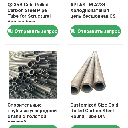
Q235B Cold Rolled
API ASTM A234
Carbon Steel Pipe
Холоднокатаная
Tube for Structural
цепь бесшовная CS
Экскурсия по заводу
Applications
Отправить запрос
Отправить запрос
Контроль качества
Запросите цитату
Металлические пластины из нержавеющей стали
Труба трубки нержавеющей стали
Строительные
Customized Size Cold
катушка нержавеющей стали
трубы из углеродной
Rolled Carbon Steel
стали с толстой
Round Tube DIN
стенкой
Профиль нержавеющей стали