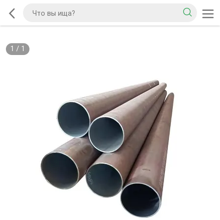
1
/
1