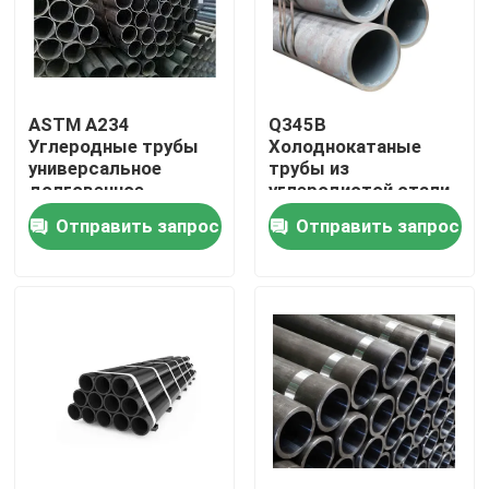
ASTM A234
Q345B
Углеродные трубы
Холоднокатаные
универсальное
трубы из
долговечное
углеродистой стали
решение для
длиной 1,5 мм для
Отправить запрос
Отправить запрос
различных
инженерных
применений
проектов
Домой
Продукты
О нас