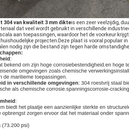
at 304 van kwaliteit 3 mm dikte
is een zeer veelzijdig, d
riaal dat veel wordt gebruikt in verschillende industrieë
scala aan toepassingen, waardoor het de voorkeur krijgt 
uishoudelijke projecten.Deze plaat is vooral populair in
en nodig zijn die bestand zijn tegen harde omstandigh
schappen:
heid
:
taat bekend om zijn hoge corrosiebestendigheid.en hoge
leisende omgevingen zoals chemische verwerkingsinstall
n de maritieme toepassingen.
id in verschillende omgevingen
: 304 roestvrij staal b
sche als chemische corrosie.spanningscorrosie-cracking,
amheid
:
 biedt het plaatje een aanzienlijke sterkte en structurel
 opbrengst zorgen ervoor dat het materiaal onder spanning
 (73.200 psi)