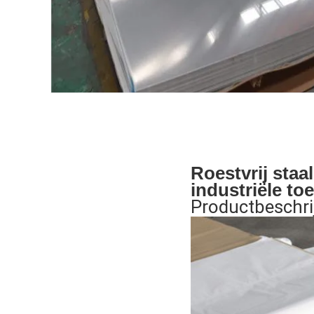
Roestvrij staa
industriële t
Productbeschri