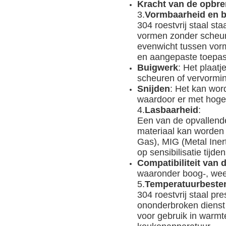
Kracht van de opbre
3.
Vormbaarheid en 
304 roestvrij staal st
vormen zonder scheure
evenwicht tussen vorm
en aangepaste toepas
Buigwerk
: Het plaat
scheuren of vervormi
Snijden
: Het kan wor
waardoor er met hoge
4.
Lasbaarheid
:
Een van de opvallende
materiaal kan worden 
Gas), MIG (Metal Iner
op sensibilisatie tijd
Compatibiliteit van
waaronder boog-, wee
5.
Temperatuurbeste
304 roestvrij staal p
ononderbroken dienst
voor gebruik in warm