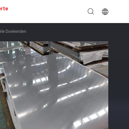
erte
ële Doeleinden