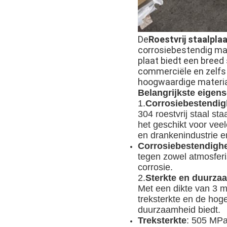
De
Roestvrij staalpla
corrosiebestendig mate
plaat biedt een breed 
commerciële en zelfs h
hoogwaardige material
Belangrijkste eigen
1.
Corrosiebestendig
304 roestvrij staal s
het geschikt voor vee
en drankenindustrie e
Corrosiebestendighe
tegen zowel atmosferi
corrosie.
2.
Sterkte en duurza
Met een dikte van 3 mm
treksterkte en de hoge
duurzaamheid biedt.
Treksterkte
: 505 MPa