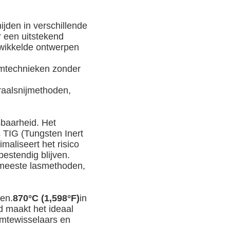
ijden in verschillende
r een uitstekend
ewikkelde ontwerpen
emtechnieken zonder
raalsnijmethoden,
sbaarheid. Het
 TIG (Tungsten Inert
maliseert het risico
bestendig blijven.
e meeste lasmethoden,
gen.
870°C (1,598°F)
in
 maakt het ideaal
rmtewisselaars en