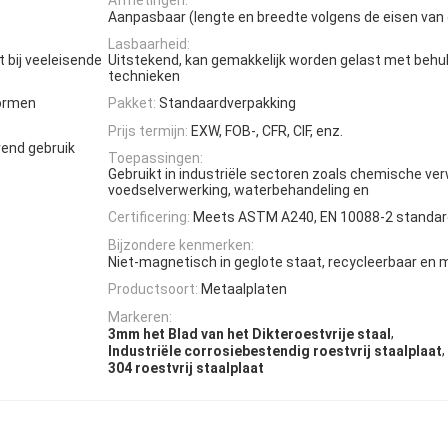
Aanpasbaar (lengte en breedte volgens de eisen van 
Lasbaarheid:
 bij veeleisende
Uitstekend, kan gemakkelijk worden gelast met beh
technieken
vormen
Pakket:
Standaardverpakking
Prijs termijn:
EXW, FOB-, CFR, CIF, enz.
erend gebruik
Toepassingen:
Gebruikt in industriële sectoren zoals chemische ver
voedselverwerking, waterbehandeling en
Certificering:
Meets ASTM A240, EN 10088-2 standa
Bijzondere kenmerken:
Niet-magnetisch in geglote staat, recycleerbaar en mi
Productsoort:
Metaalplaten
Markeren:
,
3mm het Blad van het Dikteroestvrije staal
,
Industriële corrosiebestendig roestvrij staalplaat
304 roestvrij staalplaat