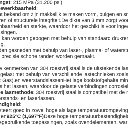
ngst
: 215 MPa (31.200 psi)
bewerkbaarheid
:
aat bekend om zijn makkelijk te maken vorm, buigen en sn
n of structurele integriteit.De dikte van 3 mm zorgt voo
baarheid en sterkte, waardoor het geschikt is voor ing
singen.
je kan worden gebogen met behulp van standaard drukr
ng.
den gesneden met behulp van laser-, plasma- of waterst
 precisie schone randen worden gemaakt.
 kenmerken van 304 roestvrij staal is de uitstekende la
gelast met behulp van verschillende lastechnieken zoals
t Gas),en weerstandslassenHet lage koolstofgehalte mini
ens het lassen, waardoor de gelaste verbindingen corrosie
 de lasmethode
: 304 roestvrij staal is compatibel met d
rstands- en laserlassen.
ndigheid
:
resteert goed in zowel hoge als lage temperatuuromgevin
 en
925°C (1,697°F)
Deze hoge temperatuurbestendigheid
tegebruikende toepassingen, zoals ovendelementen, wa