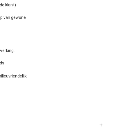
de klant)
ulp van gewone
werking,
rds
lieuvriendelijk