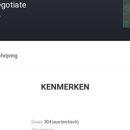
gotiate
s
rijving
KENMERKEN
Graad:
304 (austenitisch)
Afmetingen: