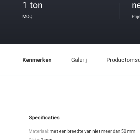
1 ton
ne
MOQ
Prij
Kenmerken
Galerij
Productomsch
Specificaties
Materiaal:
met een breedte van niet meer dan 50 mm
Dikte:
3 mm