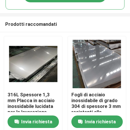
Prodotti raccomandati
Casa.
316L Spessore 1,3
Fogli di acciaio
mm Placca in acciaio
inossidabile di grado
inossidabile lucidata
304 di spessore 3 mm
Prodotti
per la lavorazione
resistenti alla
alimentare
corrosione per uso
Invia richiesta
Invia richiesta
industriale
Su di noi