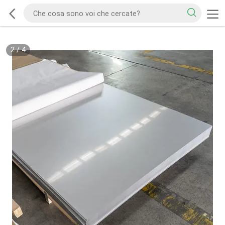
2
/
4