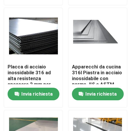
Visita alla fabbrica
Controllo della qualità
Chiedi un preventivo
Placca di acciaio
Apparecchi da cucina
Piastre metalliche in acciaio inossidabile
inossidabile 316 ad
316l Piastra in acciaio
alta resistenza
inossidabile con
spessore 2 mm per
norme JIS e ASTM
attrezzature marine
Tubo della metropolitana di acciaio inossidabile
Invia richiesta
Invia richiesta
bobina di acciaio inossidabile
Profilo di acciaio inossidabile