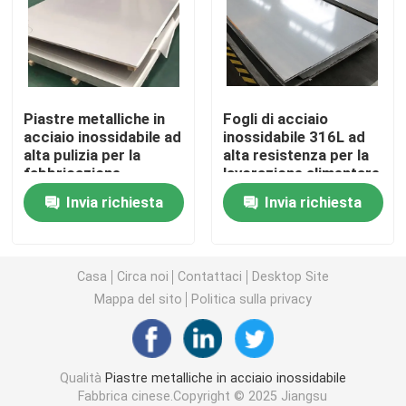
Piatto dello strato di acciaio al carbonio
Metropolitana del tubo di acciaio al carbonio
Piastre metalliche in
Fogli di acciaio
acciaio inossidabile ad
inossidabile 316L ad
alta pulizia per la
alta resistenza per la
Coil in acciaio al carbonio
fabbricazione
lavorazione alimentare
farmaceutica
in GB
Invia richiesta
Invia richiesta
Fogli di acciaio galvanizzato
di acciaio galvanizzato
Casa
Circa noi
Contattaci
Desktop Site
Mappa del sito
Politica sulla privacy
Metropolitana d'acciaio galvanizzata
Qualità
Piastre metalliche in acciaio inossidabile
Strato del piatto di rame
Fabbrica cinese.Copyright © 2025 Jiangsu