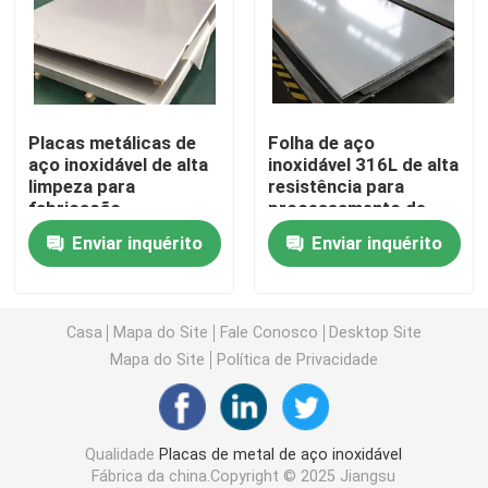
Placa da folha do aço carbono
Tubo da tubulação de aço carbono
Placas metálicas de
Folha de aço
aço inoxidável de alta
inoxidável 316L de alta
limpeza para
resistência para
Coil de aço carbono
fabricação
processamento de
farmacêutica
alimentos em GB
Enviar inquérito
Enviar inquérito
Chapa de aço galvanizado
rolos de aço galvanizado
Casa
Mapa do Site
Fale Conosco
Desktop Site
Mapa do Site
Política de Privacidade
Tubo de aço galvanizado
Qualidade
Placas de metal de aço inoxidável
Folha da placa de cobre
Fábrica da china.Copyright © 2025 Jiangsu