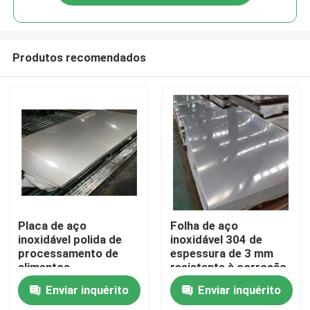
Produtos recomendados
Para casa
Placa de aço
Folha de aço
inoxidável polida de
inoxidável 304 de
processamento de
espessura de 3 mm
Produtos
alimentos
resistente à corrosão
para uso industrial
Enviar inquérito
Enviar inquérito
Sobre nós