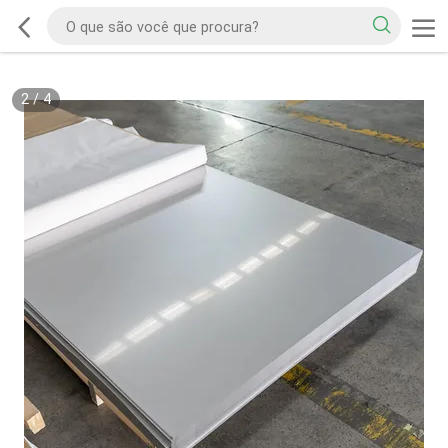
2
/
4