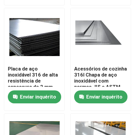
Visita à fábrica
Controle de qualidade
Solicite um orçamento
Placa de aço
Acessórios de cozinha
Placas de metal de aço inoxidável
inoxidável 316 de alta
316l Chapa de aço
resistência de
inoxidável com
espessura de 2 mm
normas JIS e ASTM
para equipamentos
Tubulação de aço inoxidável do tubo
Enviar inquérito
Enviar inquérito
navais
bobina de aço inoxidável
Perfil de aço inoxidável