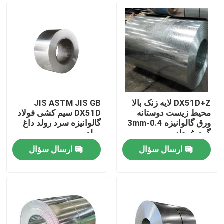
DX51D+Z لایه زنک بالا
JIS ASTM JIS GB
محیط زیست دوستانه
DX51D سیم کشی فولاد
ورق گالوانیزه 0.4-3mm
گالوانیزه سرد رولد داغ
گرم غوطه ور
رولد
ارسال سؤال
ارسال سؤال
خونه
محصولات
درباره ما