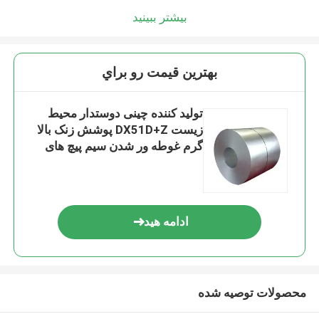
بیشتر ببینید
بهترين قيمت رو براي
تولید کننده چینی دوستدار محیط
زیست DX51D+Z پوشش زنک بالا
گرم غوطه ور شدن سیم پیچ های
فولادی گالوانیزه 0.4-3mm
ادامه هید
محصولات توصیه شده