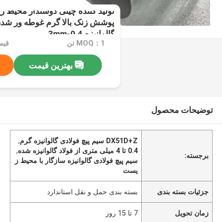
پوشش زنک بالا گرم غوطه ور شدن
گالوانیزه 0.4-3mm
MOQ：1 تن
قیمت：e
بهترین قیمت
توضیحات محصول
DX51D+Z سیم پیچ فولادی گالوانیزه گرم
,
0.4 تا 4 میلی متری از فولاد گالوانیزه شده
,
برجسته:
سیم پیچ فولادی گالوانیزه سازگار با محیط ز
یست
جزئیات بسته بندی
بسته بندی حمل و نقل استاندارد
زمان تحویل
7 تا 15 روز