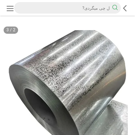
3
/
2