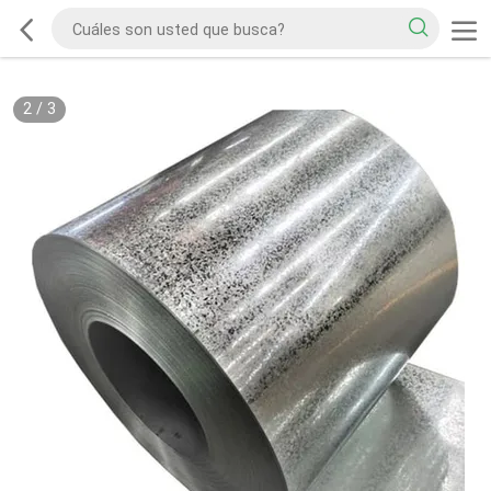
2
/
3