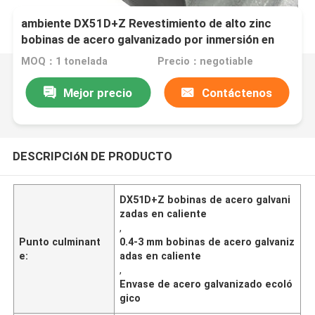
Fabricante chino respetuoso con el medio
ambiente DX51D+Z Revestimiento de alto zinc
bobinas de acero galvanizado por inmersión en
caliente 0,4-3 mm
MOQ：1 tonelada
Precio：negotiable
Mejor precio
Contáctenos
DESCRIPCIóN DE PRODUCTO
DX51D+Z bobinas de acero galvani
zadas en caliente
,
Punto culminant
0.4-3 mm bobinas de acero galvaniz
e:
adas en caliente
,
Envase de acero galvanizado ecoló
gico