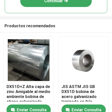
Continuar
Productos recomendados
En casa
DX51D+Z Alta capa de
JIS ASTM JIS GB
zinc Amigable al medio
DX51D bobina de
Productos
ambiente bobina de
acero galvanizado
chapa galvanizada
laminado en frío
0,4-3 mm Galvanizado
laminado en caliente
Enviar Consulta
Enviar Consulta
Sobre nosotros
en caliente