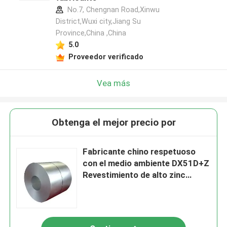
No.7, Chengnan Road,Xinwu
District,Wuxi city,Jiang Su
Province,China ,China
5.0
Proveedor verificado
Vea más
Obtenga el mejor precio por
Fabricante chino respetuoso
con el medio ambiente DX51D+Z
Revestimiento de alto zinc
bobinas de acero galvanizado
por inmersión en caliente 0,4-3
mm