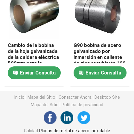
Placa de la hoja de acero de carbono
Tubo de la tubería de acero del carbono
Cambio de la bobina
G90 bobina de acero
de la hoja galvanizada
galvanizado por
Cubiertas de acero al carbono
de la caldera eléctrica
inmersión en caliente
508mm para la
de zinc recubierta 100
fabricación de
mm 1000 mm
Hojas de acero galvanizado
Enviar Consulta
Enviar Consulta
conductos HVAC
de acero galvanizado
Inicio
Mapa del Sitio
Contactar Ahora
Desktop Site
Mapa del Sitio
Política de privacidad
Tubo de acero galvanizado
Hoja de la placa de cobre
Calidad
Placas de metal de acero inoxidable