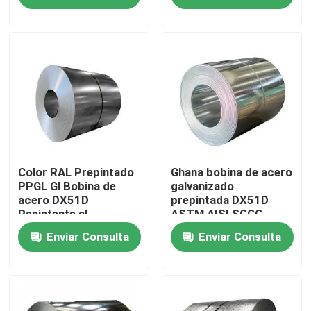
Recorrido por la fábrica
Control de calidad
Solicitar una cita
Placas de metal de acero inoxidable
Color RAL Prepintado
Ghana bobina de acero
PPGL Gl Bobina de
galvanizado
acero DX51D
prepintada DX51D
Resistente al
ASTM AISI SGCC
Tubo de acero inoxidable del tubo
desgaste
CGCC
Enviar Consulta
Enviar Consulta
bobina de acero inoxidable
Perfil de acero inoxidable