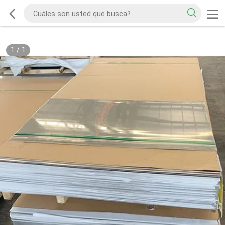
1
/
1