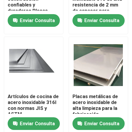
confiables y
resistencia de 2 mm
duraderos Placas
de espesor para
metálicas de acero
equipos marinos
Recorrido por la fábrica
Enviar Consulta
Enviar Consulta
inoxidable
Control de calidad
Solicitar una cita
Placas de metal de acero inoxidable
Tubo de acero inoxidable del tubo
Artículos de cocina de
Placas metálicas de
acero inoxidable 316l
acero inoxidable de
con normas JIS y
alta limpieza para la
bobina de acero inoxidable
ASTM
fabricación
farmacéutica
Enviar Consulta
Enviar Consulta
Perfil de acero inoxidable