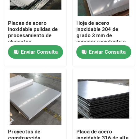
Placas de acero
Hoja de acero
inoxidable pulidas de
inoxidable 304 de
procesamiento de
grado 3 mm de
alimentos
espesor resistente a
la corrosión para uso
Enviar Consulta
Enviar Consulta
industrial
En casa
Productos
Proyectos de
Placa de acero
Sobre nosotros
construcción
inoxidable 316 de alta