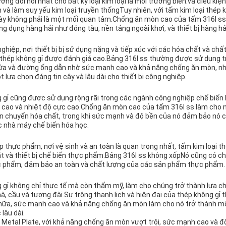
ng đòi hỏi nhất cho bất kỳ loại kim loại là môi trường biển.và điều kiện
à làm suy yếu kim loại truyền thốngTuy nhiên, với tấm kim loại thép k
 này không phải là một mối quan tâm.Chống ăn mòn cao của tấm 316l ss
g dụng hàng hải như đóng tàu, nền tảng ngoài khơi, và thiết bị hàng hả
hiệp, nơi thiết bị bị sử dụng nặng và tiếp xúc với các hóa chất và chấ
 thép không gỉ được đánh giá cao.Bảng 316l ss thường được sử dụng 
ứa và đường ống dẫn nhờ sức mạnh cao và khả năng chống ăn mòn, nhiệ
 lựa chọn đáng tin cậy và lâu dài cho thiết bị công nghiệp.
g gỉ cũng được sử dụng rộng rãi trong các ngành công nghiệp chế biến 
 cao và nhiệt độ cực cao.Chống ăn mòn cao của tấm 316l ss làm cho n
vận chuyển hóa chất, trong khi sức mạnh và độ bền của nó đảm bảo nó 
c nhà máy chế biến hóa học.
thực phẩm, nơi vệ sinh và an toàn là quan trọng nhất, tấm kim loại thé
t và thiết bị chế biến thực phẩm.Bảng 316l ss không xốpNó cũng có c
c phẩm, đảm bảo an toàn và chất lượng của các sản phẩm thực phẩm.
g gỉ không chỉ thực tế mà còn thẩm mỹ, làm cho chúng trở thành lựa c
hà, cầu và tượng đài.Sự trông thanh lịch và hiện đại của thép không gỉ
nữa, sức mạnh cao và khả năng chống ăn mòn làm cho nó trở thành mộ
 lâu dài.
l Metal Plate, với khả năng chống ăn mòn vượt trội, sức mạnh cao và độ