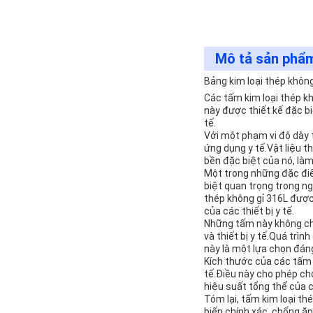
Mô tả sản phẩ
Bảng kim loại thép không
Các tấm kim loại thép k
này được thiết kế đặc bi
tế.
Với một phạm vi độ dày
ứng dụng y tế.Vật liệu 
bền đặc biệt của nó, làm
Một trong những đặc đi
biệt quan trọng trong ngà
thép không gỉ 316L được
của các thiết bị y tế.
Những tấm này không chỉ
và thiết bị y tế.Quá tr
này là một lựa chọn đáng
Kích thước của các tấm t
tế.Điều này cho phép ch
hiệu suất tổng thể của cá
Tóm lại, tấm kim loại thé
biến chính xác, chống ă