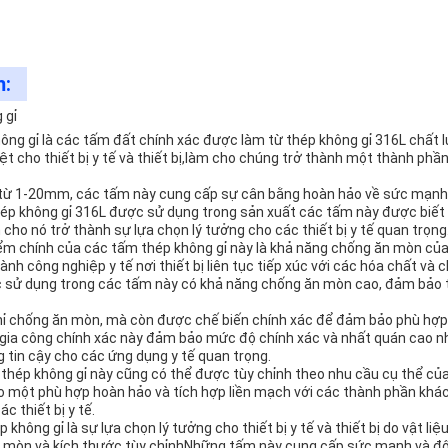
m:
 gỉ
hông gỉ là các tấm đất chính xác được làm từ thép không gỉ 316L chất
ệt cho thiết bị y tế và thiết bị,làm cho chúng trở thành một thành phần
 từ 1-20mm, các tấm này cung cấp sự cân bằng hoàn hảo về sức mạnh 
thép không gỉ 316L được sử dụng trong sản xuất các tấm này được biế
 cho nó trở thành sự lựa chọn lý tưởng cho các thiết bị y tế quan trọng
ểm chính của các tấm thép không gỉ này là khả năng chống ăn mòn củ
nh công nghiệp y tế nơi thiết bị liên tục tiếp xúc với các hóa chất và 
 sử dụng trong các tấm này có khả năng chống ăn mòn cao, đảm bảo tu
 chống ăn mòn, mà còn được chế biến chính xác để đảm bảo phù hợp h
ình gia công chính xác này đảm bảo mức độ chính xác và nhất quán cao 
 tin cậy cho các ứng dụng y tế quan trọng.
hép không gỉ này cũng có thể được tùy chỉnh theo nhu cầu cụ thể của th
o một phù hợp hoàn hảo và tích hợp liền mạch với các thành phần khá
c thiết bị y tế.
p không gỉ là sự lựa chọn lý tưởng cho thiết bị y tế và thiết bị do vật li
n mòn,và kích thước tùy chỉnhNhững tấm này cung cấp sức mạnh và độ