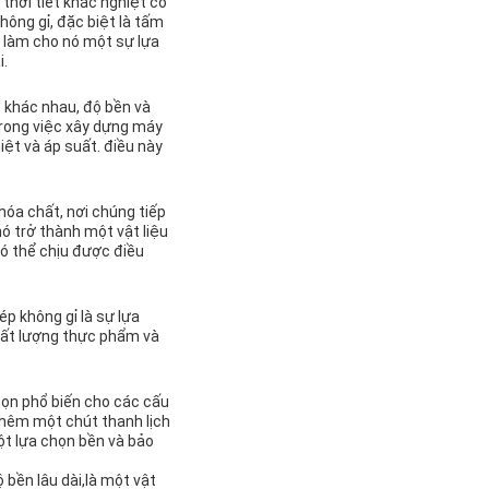
 thời tiết khắc nghiệt có
hông gỉ, đặc biệt là tấm
 làm cho nó một sự lựa
i.
t khác nhau, độ bền và
trong việc xây dựng máy
t và áp suất. điều này
hóa chất, nơi chúng tiếp
ó trở thành một vật liệu
có thể chịu được điều
p không gỉ là sự lựa
hất lượng thực phẩm và
họn phổ biến cho các cấu
 thêm một chút thanh lịch
t lựa chọn bền và bảo
 bền lâu dài,là một vật