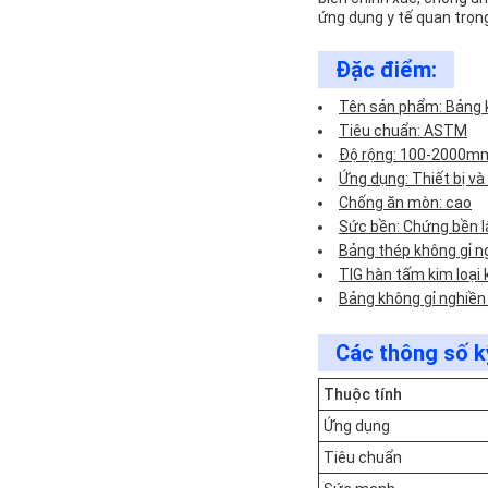
ứng dụng y tế quan trọn
Đặc điểm:
Tên sản phẩm: Bảng k
Tiêu chuẩn: ASTM
Độ rộng: 100-2000m
Ứng dụng: Thiết bị và 
Chống ăn mòn: cao
Sức bền: Chứng bền l
Bảng thép không gỉ n
TIG hàn tấm kim loại 
Bảng không gỉ nghiền
Các thông số k
Thuộc tính
Ứng dụng
Tiêu chuẩn