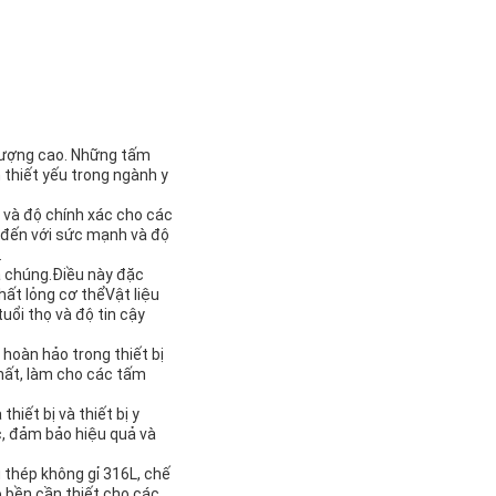
 lượng cao. Những tấm
 thiết yếu trong ngành y
và độ chính xác cho các
t đến với sức mạnh và độ
.
a chúng.Điều này đặc
chất lỏng cơ thểVật liệu
ổi thọ và độ tin cậy
oàn hảo trong thiết bị
nhất, làm cho các tấm
iết bị và thiết bị y
c, đảm bảo hiệu quả và
ệu thép không gỉ 316L, chế
 bền cần thiết cho các