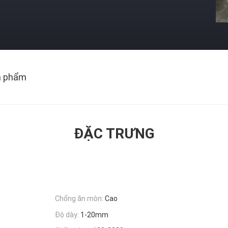
n phẩm
ĐẶC TRƯNG
Chống ăn mòn:
Cao
Độ dày:
1-20mm