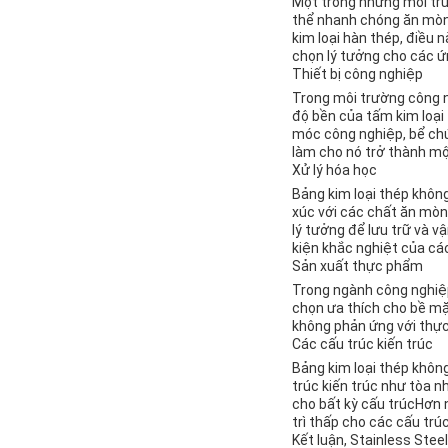
Một trong những môi trườ
thể nhanh chóng ăn mòn v
kim loại hàn thép, điều
chọn lý tưởng cho các ứn
Thiết bị công nghiệp
Trong môi trường công ng
độ bền của tấm kim loại
móc công nghiệp, bể ch
làm cho nó trở thành một
Xử lý hóa học
Bảng kim loại thép khôn
xúc với các chất ăn mòn
lý tưởng để lưu trữ và 
kiện khắc nghiệt của cá
Sản xuất thực phẩm
Trong ngành công nghiệp 
chọn ưa thích cho bề mặ
không phản ứng với thự
Các cấu trúc kiến trúc
Bảng kim loại thép khôn
trúc kiến trúc như tòa n
cho bất kỳ cấu trúcHơn 
trì thấp cho các cấu trúc
Kết luận, Stainless Stee