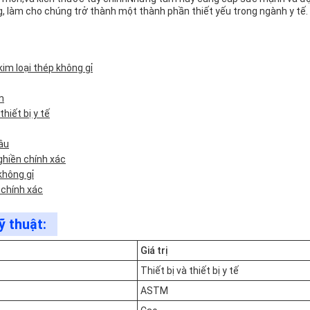
g, làm cho chúng trở thành một thành phần thiết yếu trong ngành y tế.
im loại thép không gỉ
m
thiết bị y tế
âu
ghiền chính xác
không gỉ
 chính xác
ỹ thuật:
Giá trị
Thiết bị và thiết bị y tế
ASTM