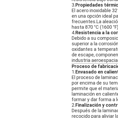
3.
Propiedades térmic
El acero inoxidable 3
en una opción ideal p
frecuentes.La aleació
hasta 870 °C (1600 °F)
4.
Resistencia a la co
Debido a su composici
superior a la corrosi
oxidantes a temperat
de escape, componente
industria aeroespacial
Proceso de fabricaci
1.
Envasado en calien
El proceso de laminaci
por encima de su temp
permite que el materi
laminación en calient
formar y dar forma a
2.
Finalización y contr
Después de la laminac
recocido para aliviar 