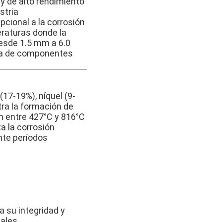
 y de alto rendimiento
stria
pcional a la corrosión
peraturas donde la
desde 1.5 mm a 6.0
ama de componentes
17-19%), níquel (9-
ntra la formación de
n entre 427°C y 816°C
a la corrosión
nte períodos
 su integridad y
ales.