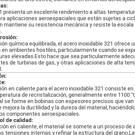
as:
21 presenta un excelente rendimiento a altas temperatura
ara aplicaciones aeroespaciales que están sujetas a cic
n mantiene su resistencia mecánica y resiste la escala
.
rrosión:
ón química equilibrada, el acero inoxidable 321 ofrece u
ón en ambientes hostiles, particularmente cuando se ex
uras elevadas.Esto hace que sea particularmente adec
s de turbinas de gas, y otras aplicaciones de alta tem
.
ón:
te:
ón en caliente para el acero inoxidable 321 consiste en 
eratura de recristalización, generalmente entre 1100 °
al se forme en bobinas con espesores precisos que van
e mejora la ductilidad y la dureza del material, haciénd
 los componentes aeroespaciales.
ol de calidad:
ión en caliente, el material se somete a un proceso de
las tensiones internas y refinar la estructura del grano.