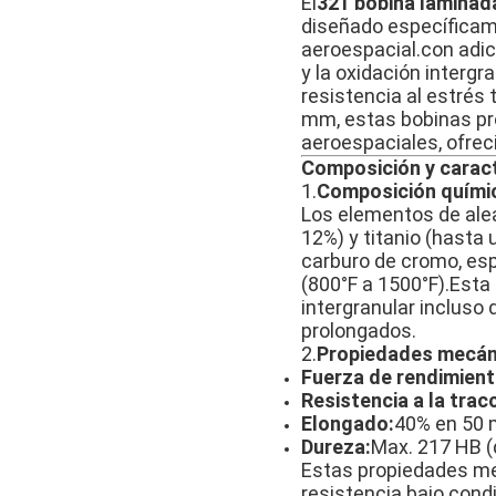
El
321 bobina laminada
diseñado específicame
aeroespacial.con adici
y la oxidación intergr
resistencia al estrés
mm, estas bobinas pr
aeroespaciales, ofrec
Composición y caract
1.
Composición quími
Los elementos de alea
12%) y titanio (hasta 
carburo de cromo, es
(800°F a 1500°F).Esta 
intergranular incluso
prolongados.
2.
Propiedades mecán
Fuerza de rendimient
Resistencia a la trac
Elongado:
40% en 50
Dureza:
Max. 217 HB (d
Estas propiedades me
resistencia bajo cond