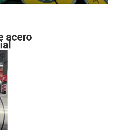
e acero
ial