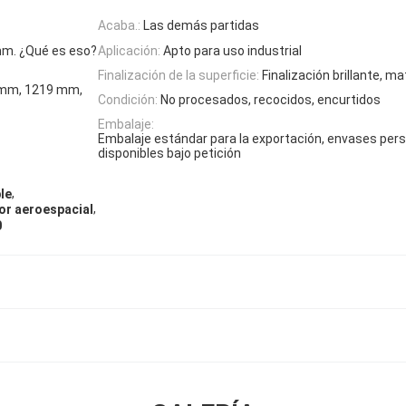
Acaba.:
Las demás partidas
m. ¿Qué es eso?
Aplicación:
Apto para uso industrial
Finalización de la superficie:
Finalización brillante, m
0 mm, 1219 mm,
Condición:
No procesados, recocidos, encurtidos
Embalaje:
Embalaje estándar para la exportación, envases per
disponibles bajo petición
,
le
,
tor aeroespacial
0