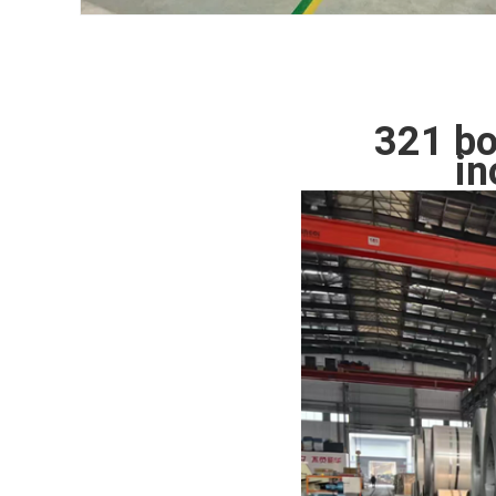
321 bo
in