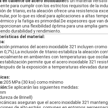
 en caliente de acero inoxidable
es un material versátil
nte para cumplir con los estrictos requisitos de la indu
ón de titanio, esta aleación ofrece una resistencia exce
anular, por lo que es ideal para aplicaciones a altas tem
 térmico y la fatiga es primordial.De espesores que van 
oporcionan una flexibilidad óptima para una amplia g
iendo durabilidad y rendimiento.
erísticas del material:
ca:
ción primarios del acero inoxidable 321 incluyen cromo (
un 0,7%).La inclusión de titanio estabiliza la aleación co
pecialmente en ambientes con temperaturas que oscila
estabilización permite que el acero inoxidable 321 resist
 después de la exposición a temperaturas elevadas dura
icas:
o:
205 MPa (30 ksi) como mínimo
ción:
Se aplicarán las siguientes medidas:
 mm
ureza de Brinell)
cánicas aseguran que el acero inoxidable 321 mantenga
iciones de alto estrés, comunes en entornos aeroespaci