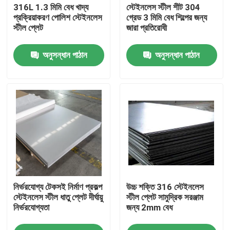
316L 1.3 মিমি বেধ খাদ্য
স্টেইনলেস স্টীল শীট 304
প্রক্রিয়াকরণ পোলিশ স্টেইনলেস
গ্রেড 3 মিমি বেধ শিল্পের জন্য
স্টীল প্লেট
জারা প্রতিরোধী
অনুসন্ধান পাঠান
অনুসন্ধান পাঠান
বাড়ি
নির্ভরযোগ্য টেকসই নির্মাণ প্রকল্প
উচ্চ শক্তি 316 স্টেইনলেস
পণ্য
স্টেইনলেস স্টীল ধাতু প্লেট দীর্ঘায়ু
স্টীল প্লেট সামুদ্রিক সরঞ্জাম
নির্ভরযোগ্যতা
জন্য 2mm বেধ
আমাদের সম্পর্কে