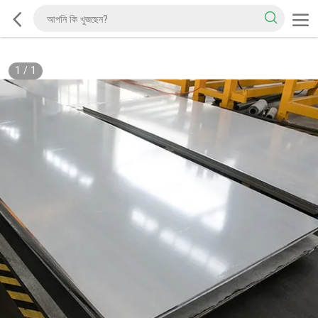
1
/
1