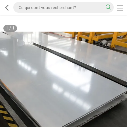
1
/
1