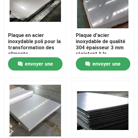
Plaque en acier
Plaque d'acier
inoxydable poli pour la
inoxydable de qualité
transformation des
304 épaisseur 3 mm
aliments
résistant à la
corrosion pour
envoyer une
envoyer une
l'industrie
demande
demande
À la maison
Produits
À propos de nous