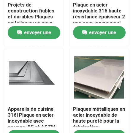
Projets de
Plaque en acier
construction fiables
inoxydable 316 haute
et durables Plaques
résistance épaisseur 2
Visite de l'usine
métalliques en acier
mm pour équipement
inoxydable Longévité
maritime
envoyer une
envoyer une
Fiabilité
Contrôle de la qualité
demande
demande
Demandez un devis
Plaques métalliques en acier inoxydable
Tuyau de tube d'acier inoxydable
Appareils de cuisine
Plaques métalliques en
bobine d'acier inoxydable
316l Plaque en acier
acier inoxydable de
inoxydable avec
haute pureté pour la
normes JIS et ASTM
fabrication
Profil d'acier inoxydable
pharmaceutique