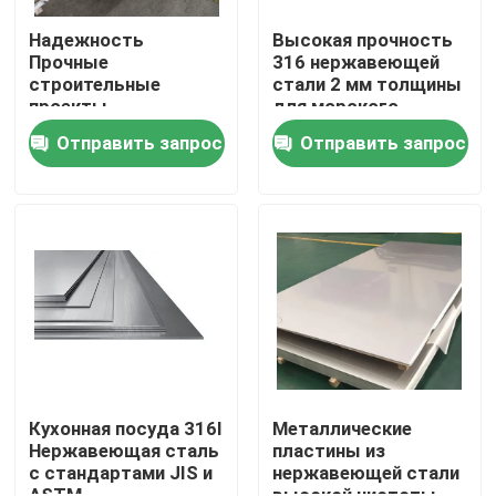
Надежность
Высокая прочность
Прочные
316 нержавеющей
Экскурсия по заводу
строительные
стали 2 мм толщины
проекты
для морского
Нержавеющая сталь
оборудования
Контроль качества
Отправить запрос
Отправить запрос
Металлические
плиты
Долговечность
Запросите цитату
Надежность
Металлические пластины из нержавеющей стали
Труба трубки нержавеющей стали
катушка нержавеющей стали
Кухонная посуда 316l
Металлические
Нержавеющая сталь
пластины из
с стандартами JIS и
нержавеющей стали
Профиль нержавеющей стали
ASTM
высокой чистоты