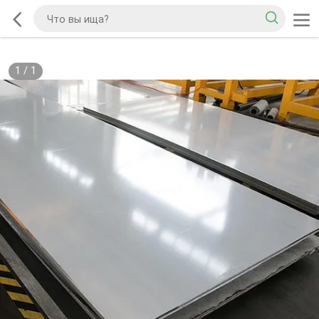
1
/
1