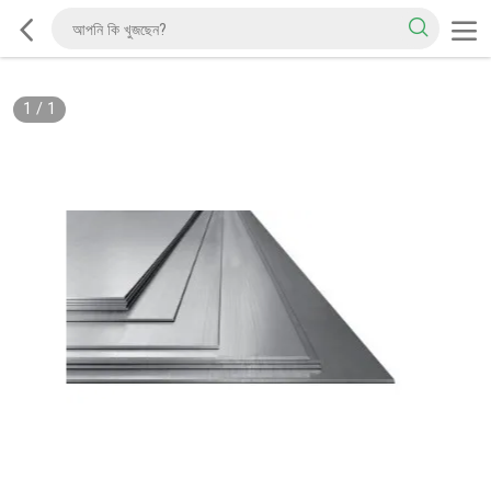
1
/
1