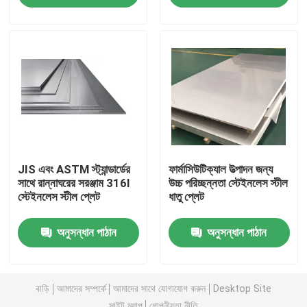
কারখানা ভ্রমণ
গুণমান নিয়ন্ত্রণ
উদ্ধৃতির জন্য আবেদন
JIS এবং ASTM স্ট্যান্ডার্ডের
ফার্মাসিউটিক্যাল উত্পাদন জন্য
স্টেইনলেস স্টীল মেটাল প্লেট
সাথে রান্নাঘরের সরঞ্জাম 316l
উচ্চ পরিচ্ছন্নতা স্টেইনলেস স্টীল
স্টেইনলেস স্টীল প্লেট
ধাতু প্লেট
স্টেইনলেস স্টীল টিউব পাইপ
অনুসন্ধান পাঠান
অনুসন্ধান পাঠান
স্টেইনলেস স্টীল কুণ্ডলী
বাড়ি
আমাদের সম্পর্কে
আমাদের সাথে যোগাযোগ করুন
Desktop Site
স্টেইনলেস স্টীল প্রোফাইল
সাইট ম্যাপ
গোপনীয়তা নীতি