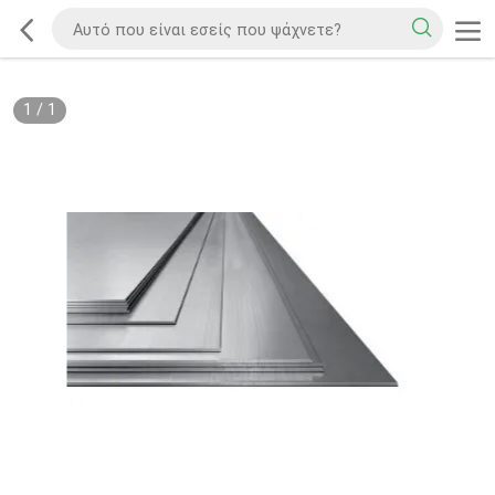
1
/
1