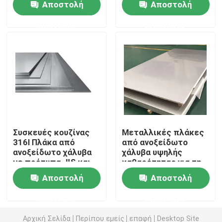
Αποστολή
Αποστολή
χάλυβα Μεταλλικές
πλάκες Μακροζωία
ερώτησης
ερώτησης
Αξιόπιστη
Επισκέψεις στο εργοστάσιο
Έλεγχος ποιότητας
Ζητήστε μια προσφορά
Μεταλλικές πλάκες από ανοξείδωτο χάλυβα
Συσκευές κουζίνας
Μεταλλικές πλάκες
316l Πλάκα από
από ανοξείδωτο
ανοξείδωτο χάλυβα
χάλυβα υψηλής
Σωλήνας σωλήνων ανοξείδωτου
με πρότυπα JIS και
καθαρότητας για τη
ASTM
φαρμακευτική
Αποστολή
Αποστολή
κατασκευή
σπείρα ανοξείδωτου
ερώτησης
ερώτησης
Σχεδιάγραμμα ανοξείδωτου
Αρχική Σελίδα
Περίπου εμείς
επαφή
Desktop Site