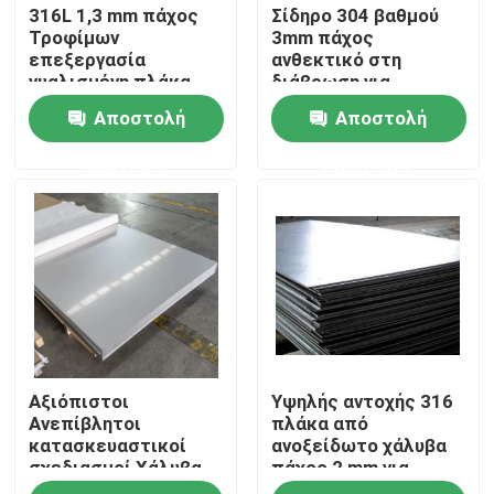
316L 1,3 mm πάχος
Σίδηρο 304 βαθμού
Τροφίμων
3mm πάχος
επεξεργασία
ανθεκτικό στη
γυαλισμένη πλάκα
διάβρωση για
από ανοξείδωτο
βιομηχανικά
Αποστολή
Αποστολή
χάλυβα
ερώτησης
ερώτησης
Σπίτι
Αξιόπιστοι
Υψηλής αντοχής 316
Προϊόντα
Ανεπίβλητοι
πλάκα από
κατασκευαστικοί
ανοξείδωτο χάλυβα
σχεδιασμοί Χάλυβα
πάχος 2 mm για
Σχετικά με εμάς
από ανοξείδωτο
ναυτικό εξοπλισμό