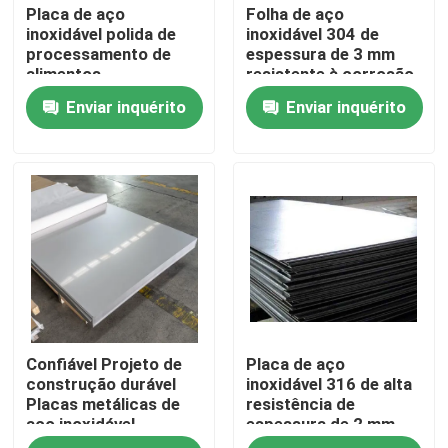
Placa de aço
Folha de aço
inoxidável polida de
inoxidável 304 de
processamento de
espessura de 3 mm
alimentos
resistente à corrosão
para uso industrial
Enviar inquérito
Enviar inquérito
Para casa
Confiável Projeto de
Placa de aço
Produtos
construção durável
inoxidável 316 de alta
Placas metálicas de
resistência de
aço inoxidável
espessura de 2 mm
Sobre nós
longevidade
para equipamentos