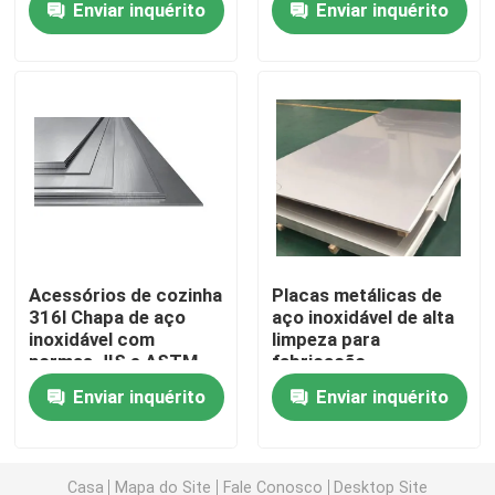
Enviar inquérito
Enviar inquérito
Confiabilidade
navais
Visita à fábrica
Controle de qualidade
Solicite um orçamento
Placas de metal de aço inoxidável
Acessórios de cozinha
Placas metálicas de
316l Chapa de aço
aço inoxidável de alta
inoxidável com
limpeza para
Tubulação de aço inoxidável do tubo
normas JIS e ASTM
fabricação
farmacêutica
Enviar inquérito
Enviar inquérito
bobina de aço inoxidável
Perfil de aço inoxidável
Casa
Mapa do Site
Fale Conosco
Desktop Site