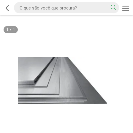
1
/
1