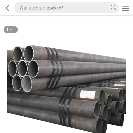
1
/
1