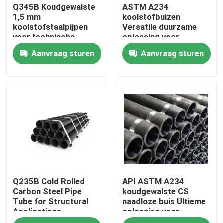
Q345B Koudgewalste
ASTM A234
1,5 mm
koolstofbuizen
koolstofstaalpijpen
Versatile duurzame
voor technische
oplossing voor
projecten
verschillende
Aanvraag sturen
Aanvraag sturen
toepassingen
Thuis
Q235B Cold Rolled
API ASTM A234
Producten
Carbon Steel Pipe
koudgewalste CS
Tube for Structural
naadloze buis Ultieme
Applications
oplossing voor
Over ons
industriële