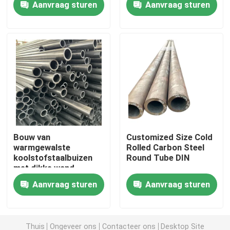
Aanvraag sturen
Aanvraag sturen
Fabriekstocht
Kwaliteitscontrole
Vraag een offerte
Roestvrijstalen metalen platen
Bouw van
Customized Size Cold
warmgewalste
Rolled Carbon Steel
koolstofstaalbuizen
Round Tube DIN
De Pijp van de roestvrij staalbuis
met dikke wand
Aanvraag sturen
Aanvraag sturen
roestvrij staalrol
Roestvrij staalprofiel
Thuis
Ongeveer ons
Contacteer ons
Desktop Site