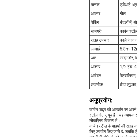
मानक
एपीआई 5ए
आकार
गोल
पैकिंग
बंडलों में,
सामग्री
कार्बन स्टी
सतह उपचार
काले रंग का
लम्बाई
5.8m-1
अंत
सादा छोर, ब
आकार
1/2 इंच-4
आवेदन
पेट्रोलियम,
तकनीक
ठंडा लुढ़का
अनुप्रयोग:
कार्बन पाइप को आमतौर पर अपने स्
स्टील गोल ट्यूब है। यह व्यापक र
लोकप्रिय विकल्प है।
कार्बन स्टील के पाइपों की सतह 
लिए उपयोग किए जाते हैं, जबकि एं