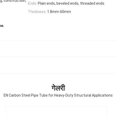
g, construction,
Ends:
Plain ends, beveled ends, threaded ends
Thickness:
1.8mm-60mm
,
be
गेलरी
EN Carbon Steel Pipe Tube for Heavy-Duty Structural Applications