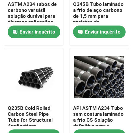
ASTM A234 tubos de
Q345B Tubo laminado
carbono versátil
a frio de aço carbono
solução durável para
de 1,5 mm para
diversas aplicações
projetos de
engenharia
Enviar inquérito
Enviar inquérito
Para casa
Q235B Cold Rolled
API ASTM A234 Tubo
Produtos
Carbon Steel Pipe
sem costura laminado
Tube for Structural
a frio CS Solução
Applications
definitiva para a
Sobre nós
indústria