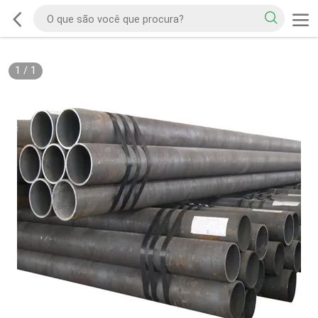
1
/
1