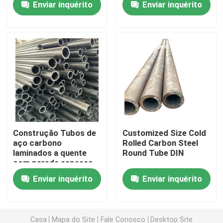
Enviar inquérito
Enviar inquérito
Visita à fábrica
Controle de qualidade
Solicite um orçamento
Placas de metal de aço inoxidável
Construção Tubos de
Customized Size Cold
aço carbono
Rolled Carbon Steel
laminados a quente
Round Tube DIN
Tubulação de aço inoxidável do tubo
com parede espessa
Enviar inquérito
Enviar inquérito
bobina de aço inoxidável
Perfil de aço inoxidável
Casa
Mapa do Site
Fale Conosco
Desktop Site