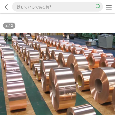
2
/
2