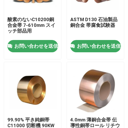
工場 ツアー
酸素のないC10200銅
ASTM D130 石油製品
合金帯 7-610mm スイ
銅合金 帯腐食試験器
ッチ部品用
品質管理
お問い合わせを送信
お問い合わせを送信
引金 を 求め て ください
ステンレス鋼の金属板
ステンレス鋼の管の管
ステンレス鋼のコイル
99.90% 平き純銅帯
4.0mm 薄銅合金帯 伝
ステンレス鋼のプロフィール
C11000 切断機 90KW
導性銅帯ロール リチウ