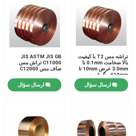
تراشه مس T2 با کیفیت
JIS ASTM JIS GB
بالا ضخامت 0.1mm تا
C11000 تراش مس
3.0mm عرض 10mm تا
صاف مس C12000
610mm رنگ قرمز
ارسال سؤال
ارسال سؤال
خونه
محصولات
درباره ما