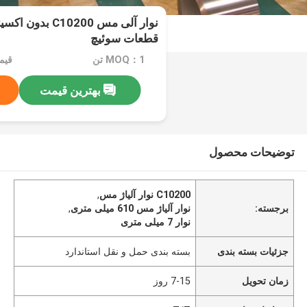
قطعات سوئیچ
MOQ：1 تن
قیمت：e
بهترین قیمت
توضیحات محصول
C10200 نوار آلیاژ مس
,
برجسته:
نوار آلیاژ مس 610 میلی متری
,
نوار 7 میلی متری
جزئیات بسته بندی
بسته بندی حمل و نقل استاندارد
زمان تحویل
7-15 روز