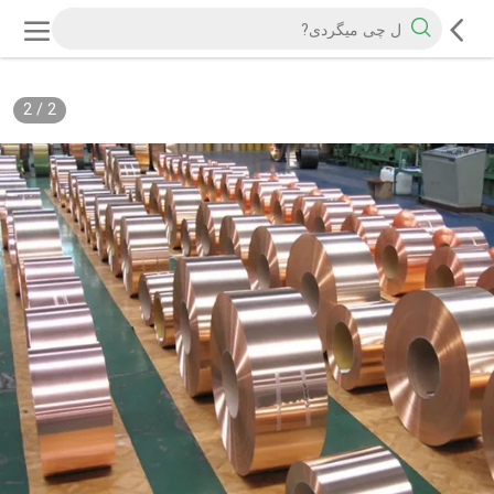
2
/
2