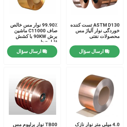
تور کارخانه
ASTM D130 تست کننده
99.90٪ نوار مس خالص
خوردگی نوار آلیاژ مس
صاف C11000 ماشین
کنترل کیفیت
محصولات نفتی
برش 90KW با کشش
قابل تنظیم
ارسال سؤال
ارسال سؤال
درخواست نقل قول
صفحات فلزی استیل ضد زنگ
لوله لوله فولادی ضد زنگ
کویل فولادی ضد زنگ
پروفیل استیل ضد زنگ
4.0 میلی متر نوار نازک
TB00 نوار برلیوم مس