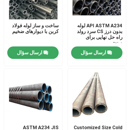
تور کارخانه
API ASTM A234 لوله
ساخت و ساز لوله فولاد
بدون درز CS سرد رولد
کربن با دیوارهای ضخیم
کنترل کیفیت
راه حل نهایی برای
صنعتی
ارسال سؤال
ارسال سؤال
درخواست نقل قول
صفحات فلزی استیل ضد زنگ
لوله لوله فولادی ضد زنگ
کویل فولادی ضد زنگ
پروفیل استیل ضد زنگ
ASTM A234 JIS
Customized Size Cold