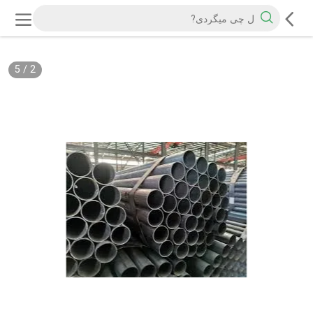
5
/
2