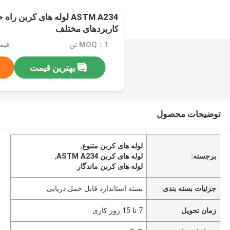
ASTM A234 لوله های کربن 
کاربردهای مختلف
MOQ：1 تن
قیمت：e
بهترین قیمت
توضیحات محصول
لوله های کربن متنوع
,
برجسته:
لوله های کربن ASTM A234
,
لوله های کربن ماندگار
جزئیات بسته بندی
بسته استاندارد قابل حمل دریایی
زمان تحویل
7 تا 15 روز کاری