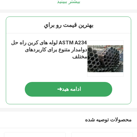
بیشتر ببینید
بهترين قيمت رو براي
ASTM A234 لوله های کربن راه حل
دوامدار متنوع برای کاربردهای
مختلف
ادامه هید
محصولات توصیه شده