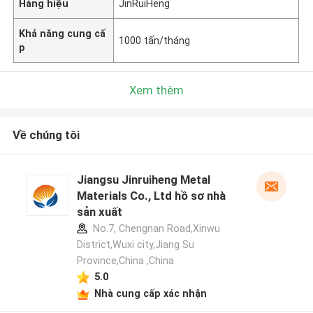
Hàng hiệu
JinRuiHeng
Khả năng cung cấ
1000 tấn/tháng
p
Xem thêm
Về chúng tôi
Jiangsu Jinruiheng Metal
Materials Co., Ltd hồ sơ nhà
sản xuất
No.7, Chengnan Road,Xinwu
District,Wuxi city,Jiang Su
Province,China ,China
5.0
Nhà cung cấp xác nhận