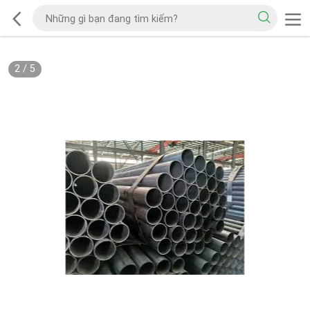
2
/
5