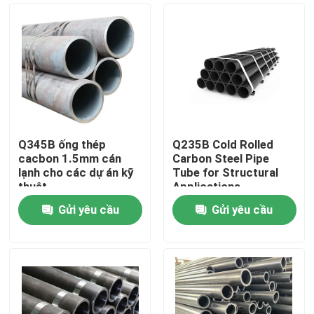
Q345B ống thép
Q235B Cold Rolled
cacbon 1.5mm cán
Carbon Steel Pipe
lạnh cho các dự án kỹ
Tube for Structural
thuật
Applications
Gửi yêu cầu
Gửi yêu cầu
Nhà
Sản phẩm
Về chúng tôi