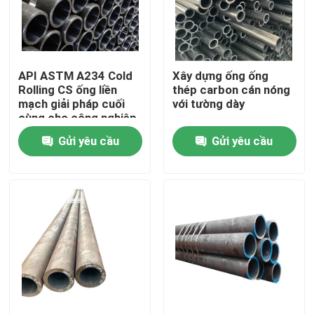
Tham quan nhà máy
API ASTM A234 Cold
Xây dựng ống ống
Kiểm soát chất lượng
Rolling CS ống liền
thép carbon cán nóng
mạch giải pháp cuối
với tường dày
cùng cho công nghiệp
Yêu cầu báo giá
Gửi yêu cầu
Gửi yêu cầu
Tấm kim loại thép không gỉ
Ống thép không gỉ
cuộn dây thép không gỉ
Hồ sơ thép không gỉ