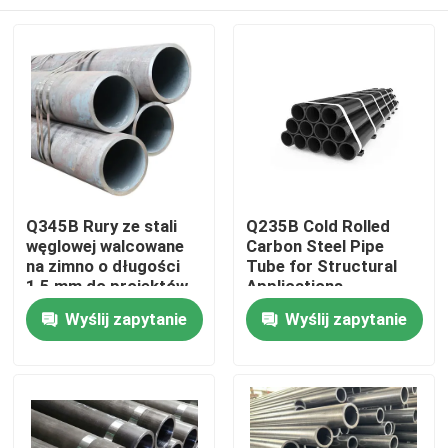
Q345B Rury ze stali
Q235B Cold Rolled
węglowej walcowane
Carbon Steel Pipe
na zimno o długości
Tube for Structural
1,5 mm do projektów
Applications
inżynierskich
Do domu
Wyślij zapytanie
Wyślij zapytanie
Produkty
O nas