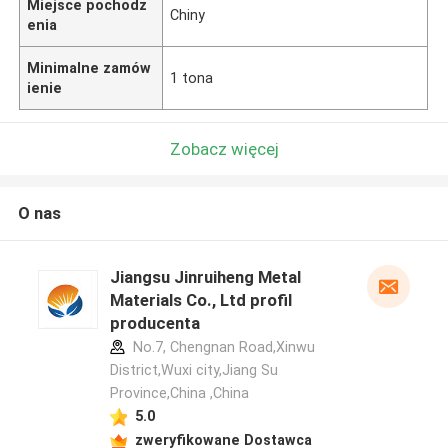
Miejsce pochodz
Chiny
enia
Minimalne zamów
1 tona
ienie
Zobacz więcej
O nas
Jiangsu Jinruiheng Metal
Materials Co., Ltd profil
producenta
No.7, Chengnan Road,Xinwu
District,Wuxi city,Jiang Su
Province,China ,China
5.0
zweryfikowane Dostawca