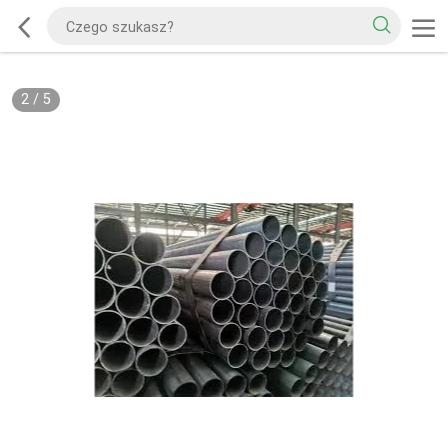
2
/
5