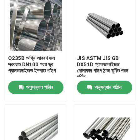
Q235B অগ্নি আবরণ জল
JIS ASTM JIS GB
সরবরাহ DN100 গরম ডুব
DX51D গ্যালভানাইজড
গ্যালভানাইজড ইস্পাত পাইপ
গোলাকার পাইপ ঠান্ডা ঘূর্ণিত গরম
ঘূর্ণিত
অনুসন্ধান পাঠান
অনুসন্ধান পাঠান
বাড়ি
পণ্য
আমাদের সম্পর্কে