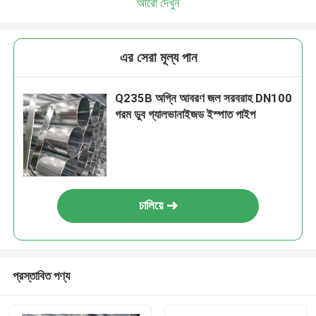
আরো দেখুন
এর সেরা মূল্য পান
Q235B অগ্নি আবরণ জল সরবরাহ DN100
গরম ডুব গ্যালভানাইজড ইস্পাত পাইপ
চালিয়ে
প্রস্তাবিত পণ্য