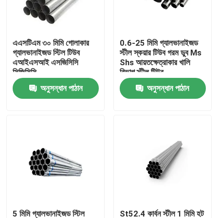
কারখানা ভ্রমণ
এএসটিএম ৩০ মিমি গোলাকার
0.6-25 মিমি গ্যালভানাইজড
গ্যালভানাইজড স্টিল টিউব
স্টীল স্কয়ার টিউব গরম ডুব Ms
গুণমান নিয়ন্ত্রণ
এআইএসআই এসজিসিসি
Shs আয়তক্ষেত্রাকার খালি
সিজিসিসি
বিভাগ স্টীল টিউব
অনুসন্ধান পাঠান
অনুসন্ধান পাঠান
উদ্ধৃতির জন্য আবেদন
স্টেইনলেস স্টীল মেটাল প্লেট
স্টেইনলেস স্টীল টিউব পাইপ
স্টেইনলেস স্টীল কুণ্ডলী
স্টেইনলেস স্টীল প্রোফাইল
5 মিমি গ্যালভানাইজড স্টিল
St52.4 কার্বন স্টীল 1 মিমি হট