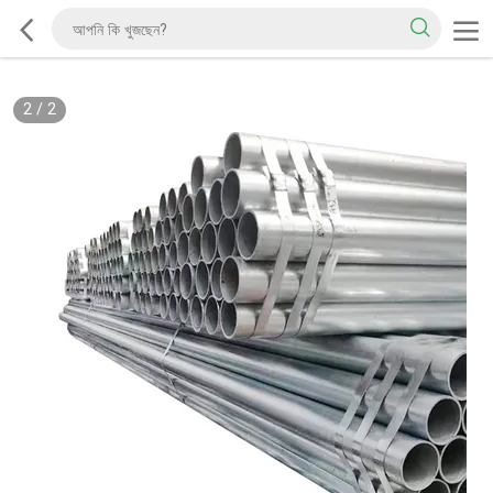
2
/
2