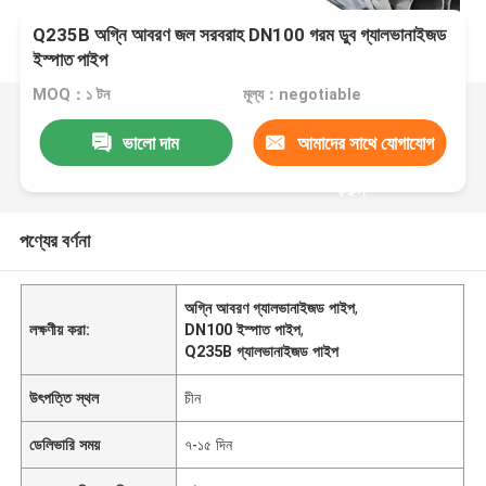
Q235B অগ্নি আবরণ জল সরবরাহ DN100 গরম ডুব গ্যালভানাইজড
ইস্পাত পাইপ
MOQ：১ টন
মূল্য：negotiable
ভালো দাম
আমাদের সাথে যোগাযোগ
করুন
পণ্যের বর্ণনা
অগ্নি আবরণ গ্যালভানাইজড পাইপ
,
লক্ষণীয় করা:
DN100 ইস্পাত পাইপ
,
Q235B গ্যালভানাইজড পাইপ
উৎপত্তি স্থল
চীন
ডেলিভারি সময়
৭-১৫ দিন