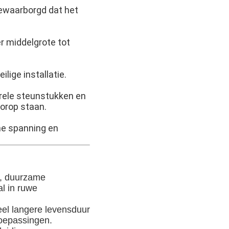
ewaarborgd dat het
r middelgrote tot
lige installatie.
urele steunstukken en
oorop staan.
e spanning en
e, duurzame
al in ruwe
el langere levensduur
toepassingen.