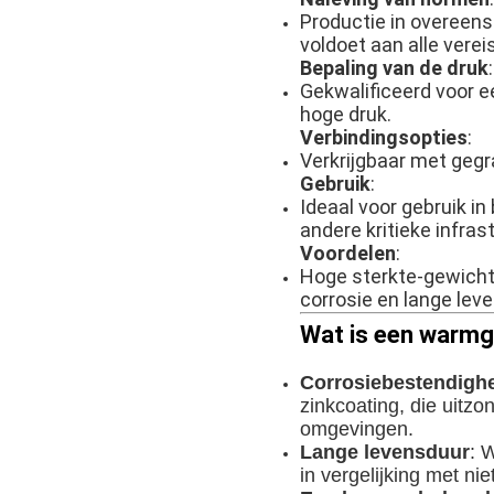
Productie in overeen
voldoet aan alle verei
Bepaling van de druk
:
Gekwalificeerd voor e
hoge druk.
Verbindingsopties
:
Verkrijgbaar met gegra
Gebruik
:
Ideaal voor gebruik i
andere kritieke infra
Voordelen
:
Hoge sterkte-gewicht
corrosie en lange le
Wat is een warmg
Corrosiebestendigh
zinkcoating, die uitzo
omgevingen.
Lange levensduur
: 
in vergelijking met ni