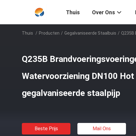
Thuis
Over Ons
Thuis
/
Producten
/
Gegalvaniseerde Staalbuis
/
Q235B B
Q235B Brandvoeringsvoering
Watervoorziening DN100 Hot
gegalvaniseerde staalpijp
Beste Prijs
Mail Ons