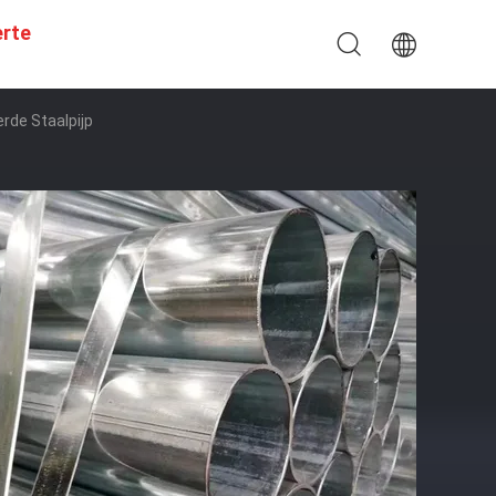
erte
rde Staalpijp