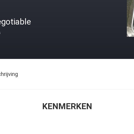
gotiable
s
rijving
KENMERKEN