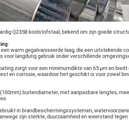
dig Q235B koolstofstaal, bekend om zijn goede structu
ing
:
t een warm gegalvaniseerde laag, die een uitstekende c
 is voor langdurig gebruik onder verschillende omgevin
oating zorgt voor een minimumdikte van 65 μm en biedt 
st en corrosie, waardoor het geschikt is voor zowel bin
 (100mm) buitendiameter, met aanpasbare lengtes, mees
es.
gebruikt in brandbeschermingssystemen, watervoorzieni
 vanwege zijn sterkte, duurzaamheid en weerstand tegen