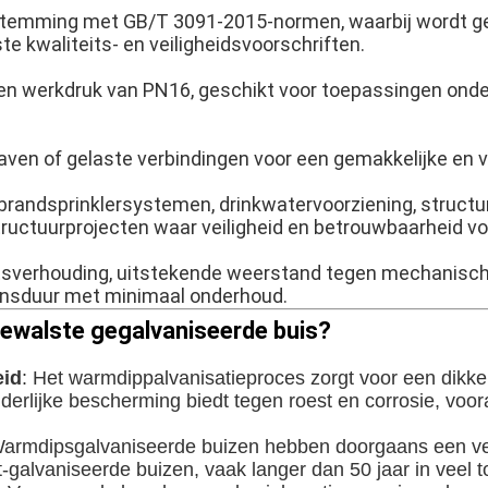
stemming met GB/T 3091-2015-normen, waarbij wordt g
ste kwaliteits- en veiligheidsvoorschriften.
en werkdruk van PN16, geschikt voor toepassingen onde
ven of gelaste verbindingen voor een gemakkelijke en vei
n brandsprinklersystemen, drinkwatervoorziening, struct
structuurprojecten waar veiligheid en betrouwbaarheid v
sverhouding, uitstekende weerstand tegen mechanisch
vensduur met minimaal onderhoud.
ewalste gegalvaniseerde buis?
eid
: Het warmdippalvanisatieproces zorgt voor een dikk
nderlijke bescherming biedt tegen roest en corrosie, voor
Warmdipsgalvaniseerde buizen hebben doorgaans een ve
et-galvaniseerde buizen, vaak langer dan 50 jaar in veel 