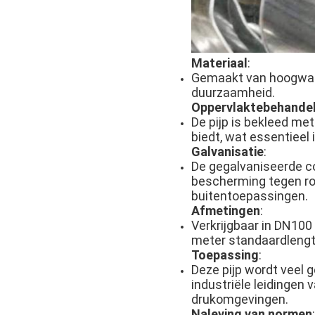
Materiaal
:
Gemaakt van hoogwaar
duurzaamheid.
Oppervlaktebehandel
De pijp is bekleed me
biedt, wat essentieel
Galvanisatie
:
De gegalvaniseerde c
bescherming tegen roe
buitentoepassingen.
Afmetingen
:
Verkrijgbaar in DN100
meter standaardlengt
Toepassing
:
Deze pijp wordt veel 
industriële leidingen
drukomgevingen.
Naleving van normen
: