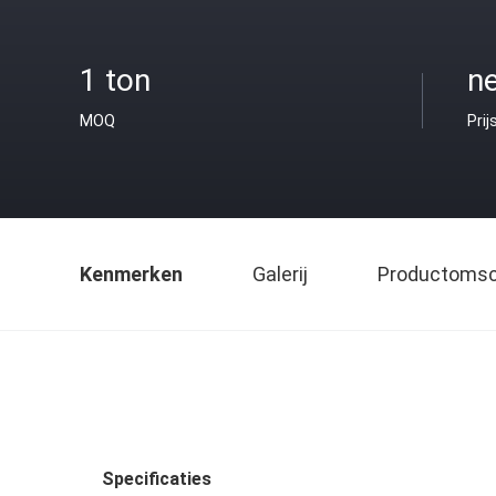
1 ton
ne
MOQ
Prij
Kenmerken
Galerij
Productomsch
Specificaties