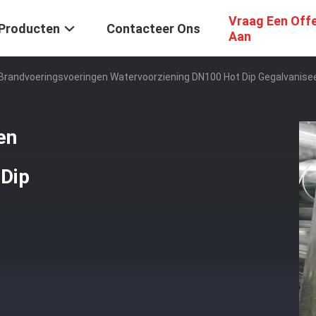
Vraag Een Off
Producten
Contacteer Ons
Aan
randvoeringsvoeringen Watervoorziening DN100 Hot Dip Gegalvanisee
en
 Dip