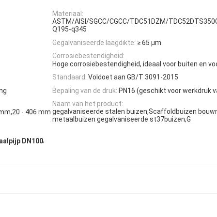
Materiaal:
ASTM/AISI/SGCC/CGCC/TDC51DZM/TDC52DTS350
Q195-q345
Gegalvaniseerde laagdikte:
≥ 65 μm
Corrosiebestendigheid:
Hoge corrosiebestendigheid, ideaal voor buiten en v
Standaard:
Voldoet aan GB/T 3091-2015
ing
Bepaling van de druk:
PN16 (geschikt voor werkdruk v
Naam van het product:
gegalvaniseerde stalen buizen,Scaffoldbuizen bouw
4 mm,20 - 406 mm
metaalbuizen gegalvaniseerde st37buizen,G
,
aalpijp DN100