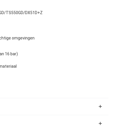
GD/TS550GD/DX51D+Z
ochtige omgevingen
an 16 bar)
materiaal