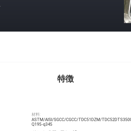
格
特徴
材料:
ASTM/AISI/SGCC/CGCC/TDC51DZM/TDC52DTS350
Q195-q345