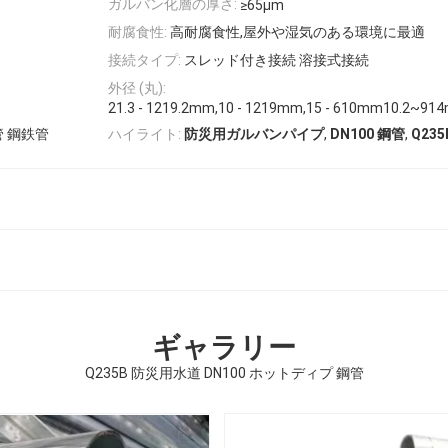
ガルバン化層の厚さ:
≥65μm
耐腐食性:
高耐腐食性,屋外や湿気のある環境に最適
接続タイプ:
スレッド付き接続 溶接式接続
外径 (丸):
21.3 - 1219.2mm,10 - 1219mm,15 - 610mm10.2~
,
,
管 鋼鉄管
ハイライト:
防災用ガルバンパイプ
DN100 鋼管
Q23
ギャラリー
Q235B 防災用水道 DN100 ホットディプ 鋼管