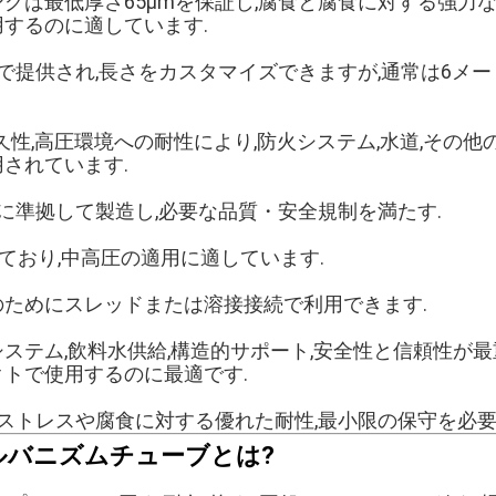
グは最低厚さ65μmを保証し,腐食と腐食に対する強力な
するのに適しています.
0mm) で提供され,長さをカスタマイズできますが,通常は6
耐久性,高圧環境への耐性により,防火システム,水道,その
されています.
15 規格に準拠して製造し,必要な品質・安全規制を満たす.
しており,中高圧の適用に適しています.
ためにスレッドまたは溶接接続で利用できます.
ステム,飲料水供給,構造的サポート,安全性と信頼性が
トで使用するのに最適です.
的ストレスや腐食に対する優れた耐性,最小限の保守を必要
ルバニズムチューブとは?