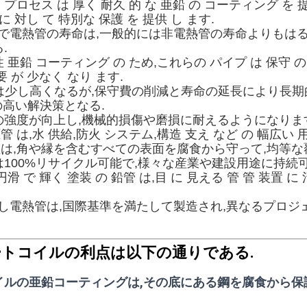
動 プロセス は 厚く 耐久 的 な 亜鉛 の コーティング を 
 に 対し て 特別な 保護 を 提供 し ます.
プで電熱管の寿命は,一般的には非電熱管の寿命よりもは
.
性 亜鉛 コーティング の ため,これらの パイプ は 保守 の
要 が 少なく なり ます.
用は少し高くなるが,保守費の削減と寿命の延長により長期
高い解決策となる.
管の強度が向上し,機械的損傷や磨損に耐えるようになりま
圧管 は,水 供給,防火 システム,構造 支え など の 幅広い 
理は,角や縁を含むすべての表面を腐食から守って,均等な
鋼は100%リサイクル可能で,様々な産業や建設用途に持続
 円滑 で 輝く 塗装 の 鉛管 は,目 に 見える 管 管 装置 に 
熱浸し電熱管は,国際基準を満たして製造され,異なるプロ
トコイルの利点は以下の通りである.
のコイルの亜鉛コーティングは,その底にある鋼を腐食から保