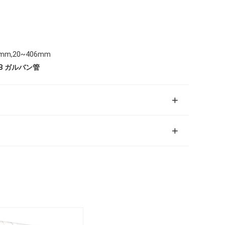
914mm,20~406mm
5B ガルバン管