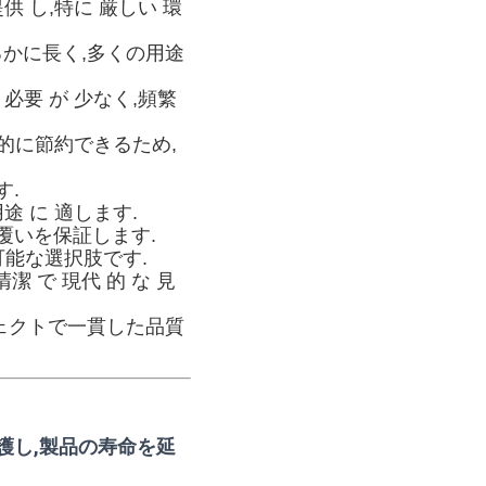
提供 し,特に 厳しい 環
るかに長く,多くの用途
 必要 が 少なく,頻繁
的に節約できるため,
す.
用途 に 適します.
覆いを保証します.
可能な選択肢です.
清潔 で 現代 的 な 見
ジェクトで一貫した品質
護し,製品の寿命を延