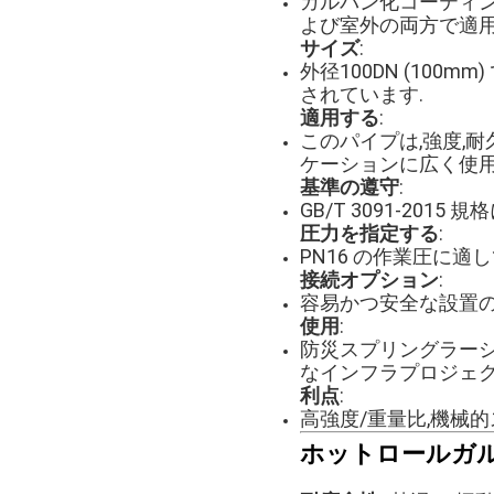
ガルバン化コーティン
よび室外の両方で適用
サイズ
:
外径100DN (10
されています.
適用する
:
このパイプは,強度,
ケーションに広く使用
基準の遵守
:
GB/T 3091-20
圧力を指定する
:
PN16 の作業圧に適
接続オプション
:
容易かつ安全な設置の
使用
:
防災スプリングラーシ
なインフラプロジェク
利点
:
高強度/重量比,機械
ホットロールガ