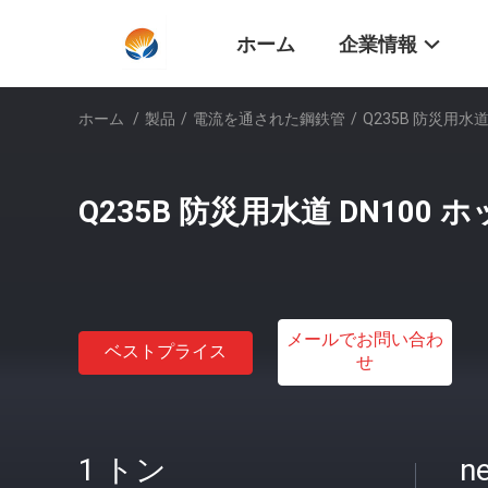
ホーム
企業情報
ホーム
/
製品
/
電流を通された鋼鉄管
/
Q235B 防災用水道
Q235B 防災用水道 DN100
メールでお問い合わ
ベストプライス
せ
1 トン
ne