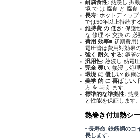
耐腐食性
: 熱浸し 振
境 で は 腐食 と 腐食
長寿
: ホットディッ
では50年以上持続する
維持費 の 低さ
: 保護
な 修理 や 交換 の 必
費用 効率
■ 初期費
電圧管は費用対効果の
強く 耐久 する
: 鋼
汎用性
: 熱浸し 熱電
完全 覆い
: 熱浸し処
環境 に 優しい
: 鉄
美学 的 に 喜ばしい
:
方 を 与え ます.
標準的な準拠性
: 
と性能を保証します.
熱巻き付加熱シー
- 長寿命: 鉄筋鋼
長します.