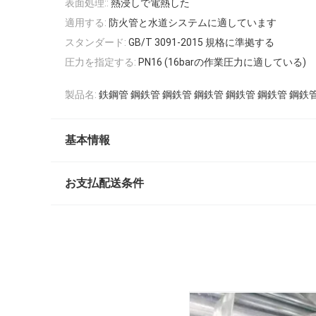
表面処理::
熱浸しで電熱した
適用する:
防火管と水道システムに適しています
スタンダード:
GB/T 3091-2015 規格に準拠する
圧力を指定する:
PN16 (16barの作業圧力に適している)
製品名:
鉄鋼管 鋼鉄管 鋼鉄管 鋼鉄管 鋼鉄管 鋼鉄管 鋼鉄
基本情報
お支払配送条件