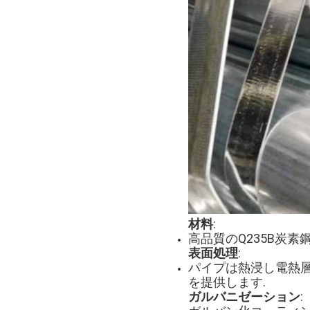
材料
:
高品質のQ235B炭
表面処理
:
パイプは熱浸し電熱
を提供します.
ガルバニゼーション
: