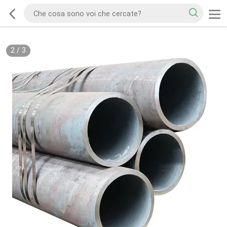
2
/
3