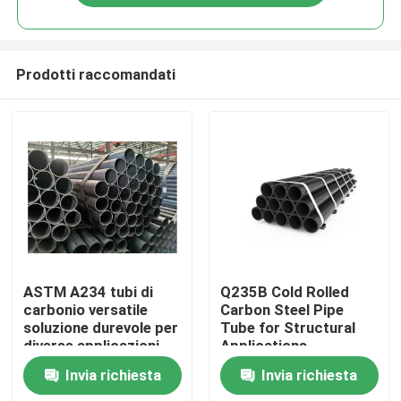
Prodotti raccomandati
Casa.
ASTM A234 tubi di
Q235B Cold Rolled
carbonio versatile
Carbon Steel Pipe
soluzione durevole per
Tube for Structural
Prodotti
diverse applicazioni
Applications
Invia richiesta
Invia richiesta
Su di noi