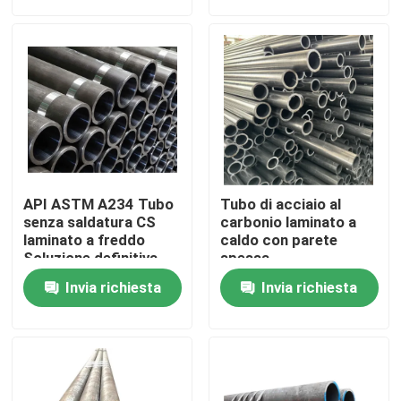
Visita alla fabbrica
Controllo della qualità
Chiedi un preventivo
API ASTM A234 Tubo
Tubo di acciaio al
Piastre metalliche in acciaio inossidabile
senza saldatura CS
carbonio laminato a
laminato a freddo
caldo con parete
Soluzione definitiva
spessa
per l'industria
Tubo della metropolitana di acciaio inossidabile
Invia richiesta
Invia richiesta
bobina di acciaio inossidabile
Profilo di acciaio inossidabile