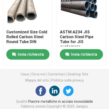
Piatto dello strato di acciaio al carbonio
Metropolitana del tubo di acciaio al carbonio
Customized Size Cold
ASTM A234 JIS
Rolled Carbon Steel
Carbon Steel Pipe
Round Tube DIN
Tube for JIS
Coil in acciaio al carbonio
customers
Invia richiesta
Invia richiesta
Fogli di acciaio galvanizzato
di acciaio galvanizzato
Casa
Circa noi
Contattaci
Desktop Site
Mappa del sito
Politica sulla privacy
Metropolitana d'acciaio galvanizzata
Qualità
Piastre metalliche in acciaio inossidabile
Strato del piatto di rame
Fabbrica cinese.Copyright © 2025 Jiangsu